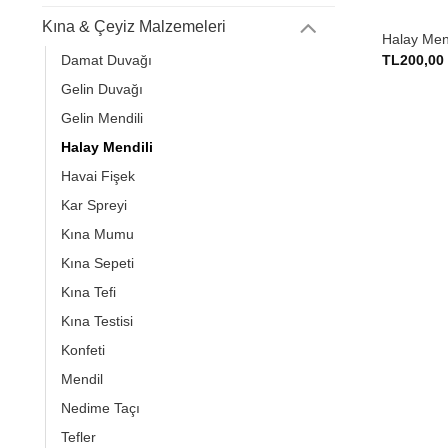
Kına & Çeyiz Malzemeleri
Halay Mend
TL
200,00
Damat Duvağı
Gelin Duvağı
Gelin Mendili
Halay Mendili
Havai Fişek
Kar Spreyi
Kına Mumu
Kına Sepeti
Kına Tefi
Kına Testisi
Konfeti
Mendil
Nedime Taçı
Tefler