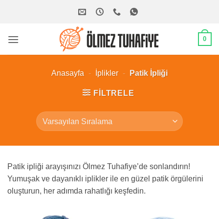
İçeriğe
atla
0
Anasayfa
-
İplikler
-
Patik İpliği
FILTRELE
Patik ipliği arayışınızı Ölmez Tuhafiye’de sonlandırın!
Yumuşak ve dayanıklı iplikler ile en güzel patik örgülerini
oluşturun, her adımda rahatlığı keşfedin.