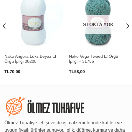
STOKTA YOK
Nako Angora Lüks Beyaz El
Nako Vega Tweed El Örğü
Örgü İpliği 00208
İpliği – 31755
TL
70,00
TL
58,00
Ölmez Tuhafiye, el işi ve dikiş malzemelerinde kaliteli ve
uygun fiyatlı ürünler sunuyor. İplik, düğme, kumaş ve daha