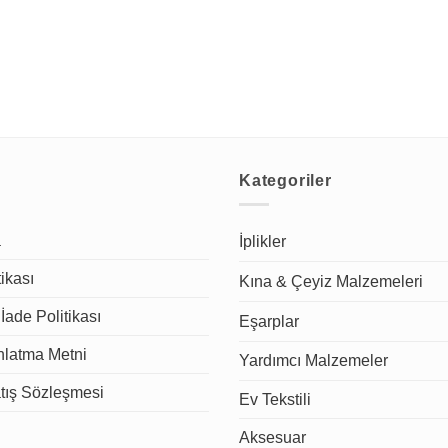
Kategoriler
a
İplikler
tikası
Kına & Çeyiz Malzemeleri
İade Politikası
Eşarplar
latma Metni
Yardımcı Malzemeler
tış Sözleşmesi
Ev Tekstili
Aksesuar