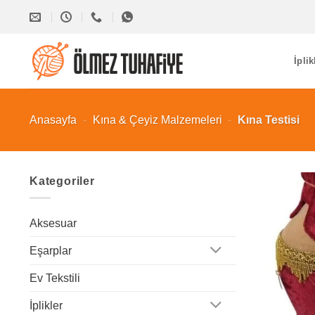
İçeriğe
atla
İplik
Anasayfa
-
Kına & Çeyiz Malzemeleri
-
Kına Testisi
Kategoriler
Aksesuar
Eşarplar
Ev Tekstili
İplikler
+