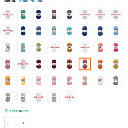
Serisi:
Nako Pırlanta
STOK YOK
STOK YOK
STOK YOK
STOK YOK
STOK YOK
STOK YOK
STOK YOK
STOK YOK
STOK YOK
STOK YOK
20 adet stokta
Nako Pırlanta Marsala Örgü İpliği 11252 adet