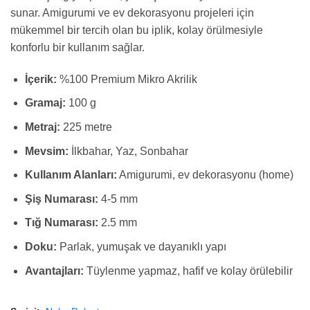
sunar. Amigurumi ve ev dekorasyonu projeleri için
mükemmel bir tercih olan bu iplik, kolay örülmesiyle
konforlu bir kullanım sağlar.
İçerik:
%100 Premium Mikro Akrilik
Gramaj:
100 g
Metraj:
225 metre
Mevsim:
İlkbahar, Yaz, Sonbahar
Kullanım Alanları:
Amigurumi, ev dekorasyonu (home)
Şiş Numarası:
4-5 mm
Tığ Numarası:
2.5 mm
Doku:
Parlak, yumuşak ve dayanıklı yapı
Avantajları:
Tüylenme yapmaz, hafif ve kolay örülebilir