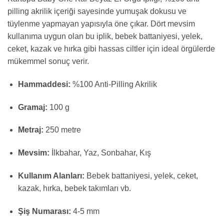
pilling akrilik içeriği sayesinde yumuşak dokusu ve
tüylenme yapmayan yapısıyla öne çıkar. Dört mevsim
kullanıma uygun olan bu iplik, bebek battaniyesi, yelek,
ceket, kazak ve hırka gibi hassas ciltler için ideal örgülerde
mükemmel sonuç verir.
Hammaddesi:
%100 Anti-Pilling Akrilik
Gramaj:
100 g
Metraj:
250 metre
Mevsim:
İlkbahar, Yaz, Sonbahar, Kış
Kullanım Alanları:
Bebek battaniyesi, yelek, ceket,
kazak, hırka, bebek takımları vb.
Şiş Numarası:
4-5 mm