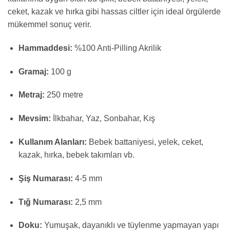
ceket, kazak ve hırka gibi hassas ciltler için ideal örgülerde
mükemmel sonuç verir.
Hammaddesi:
%100 Anti-Pilling Akrilik
Gramaj:
100 g
Metraj:
250 metre
Mevsim:
İlkbahar, Yaz, Sonbahar, Kış
Kullanım Alanları:
Bebek battaniyesi, yelek, ceket,
kazak, hırka, bebek takımları vb.
Şiş Numarası:
4-5 mm
Tığ Numarası:
2,5 mm
Doku:
Yumuşak, dayanıklı ve tüylenme yapmayan yapı