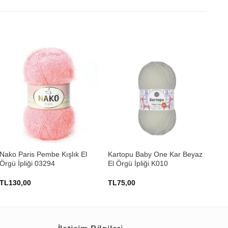
+
+
Nako Paris Pembe Kışlık El
Kartopu Baby One Kar Beyaz
Him
Örgü İpliği 03294
El Örgü İpliği K010
Pil
73
TL
130,00
TL
75,00
TL