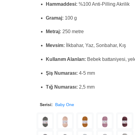
Hammaddesi:
%100 Anti-Pilling Akrilik
Gramaj:
100 g
Metraj:
250 metre
Mevsim:
İlkbahar, Yaz, Sonbahar, Kış
Kullanım Alanları:
Bebek battaniyesi, yele
Şiş Numarası:
4-5 mm
Tığ Numarası:
2,5 mm
Serisi:
Baby One