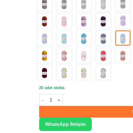
20 adet stokta
Kartopu Baby One Bebe Mavi Örgü İpliği K544
WhatsApp İletişim