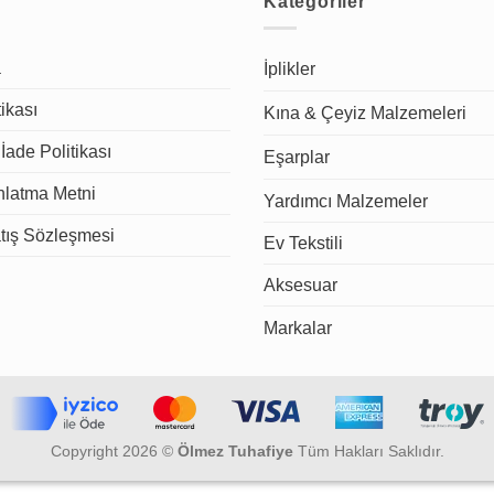
Kategoriler
a
İplikler
tikası
Kına & Çeyiz Malzemeleri
İade Politikası
Eşarplar
latma Metni
Yardımcı Malzemeler
tış Sözleşmesi
Ev Tekstili
Aksesuar
Markalar
Copyright 2026 ©
Ölmez Tuhafiye
Tüm Hakları Saklıdır.