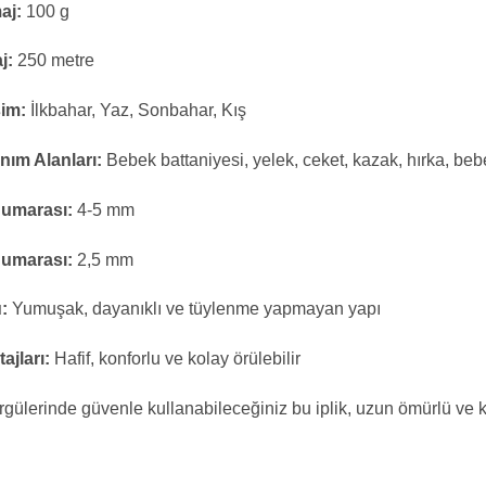
aj:
100 g
j:
250 metre
im:
İlkbahar, Yaz, Sonbahar, Kış
nım Alanları:
Bebek battaniyesi, yelek, ceket, kazak, hırka, bebe
Numarası:
4-5 mm
Numarası:
2,5 mm
:
Yumuşak, dayanıklı ve tüylenme yapmayan yapı
ajları:
Hafif, konforlu ve kolay örülebilir
gülerinde güvenle kullanabileceğiniz bu iplik, uzun ömürlü ve ko