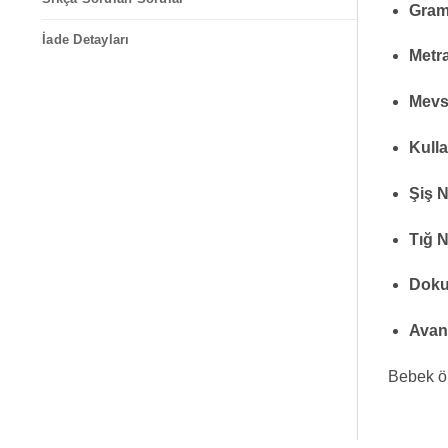
Gram
İade Detayları
Metra
Mevs
Kulla
Şiş 
Tığ 
Doku
Avant
Bebek ör