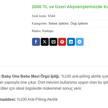
2000 TL ve Üzeri Alışverişlerinizde K
Stok kodu:
K544
Kategoriler:
Bebek İplikleri
,
Örgü İplikleri
Marka:
Kartopu
 Baby One Bebe Mavi Örgü İpliğ
i, %100 anti-pilling akrilik 
 yapısıyla öne çıkar. Dört mevsim kullanıma uygun olan bu iplik
iltler için ideal örgülerde mükemmel sonuç verir.
addesi:
%100 Anti-Pilling Akrilik