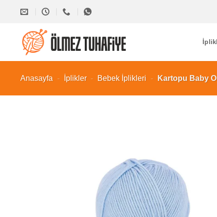
İçeriğe
atla
İplik
Anasayfa
-
İplikler
-
Bebek İplikleri
-
Kartopu Baby On