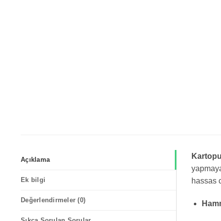
Kartopu
Açıklama
yapmayan
Ek bilgi
hassas c
Değerlendirmeler (0)
Hamm
Sıkça Sorulan Sorular