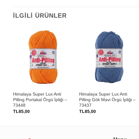
İLGILI ÜRÜNLER
+
+
cu
Himalaya Super Lux Anti
Himalaya Super Lux Anti
Pilling Portakal Örgü İpliği –
Pilling Gök Mavi Örgü İpliği –
73448
73437
TL
85,00
TL
85,00