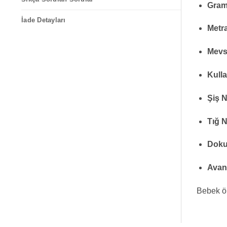
Gram
İade Detayları
Metra
Mevs
Kulla
Şiş 
Tığ 
Doku
Avant
Bebek ör