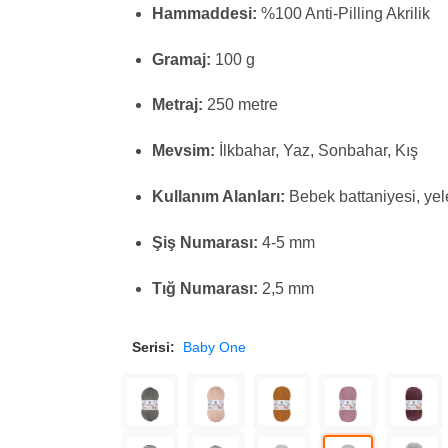
Hammaddesi:
%100 Anti-Pilling Akrilik
Gramaj:
100 g
Metraj:
250 metre
Mevsim:
İlkbahar, Yaz, Sonbahar, Kış
Kullanım Alanları:
Bebek battaniyesi, yele
Şiş Numarası:
4-5 mm
Tığ Numarası:
2,5 mm
Serisi:
Baby One