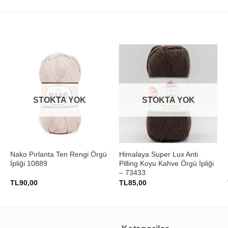
STOKTA YOK
STOKTA YOK
+
+
Nako Pırlanta Ten Rengi Örgü
Himalaya Super Lux Anti
İpliği 10889
Pilling Koyu Kahve Örgü İpliği
– 73433
TL
90,00
TL
85,00