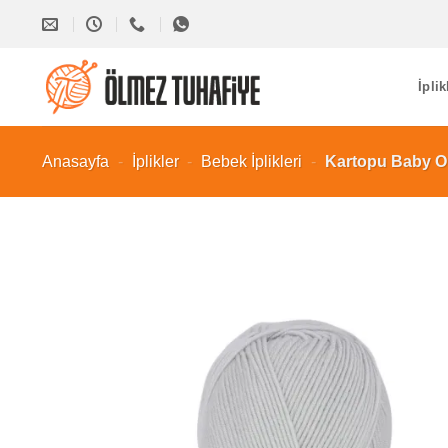
İçeriğe
atla
İplik
Anasayfa
-
İplikler
-
Bebek İplikleri
-
Kartopu Baby On