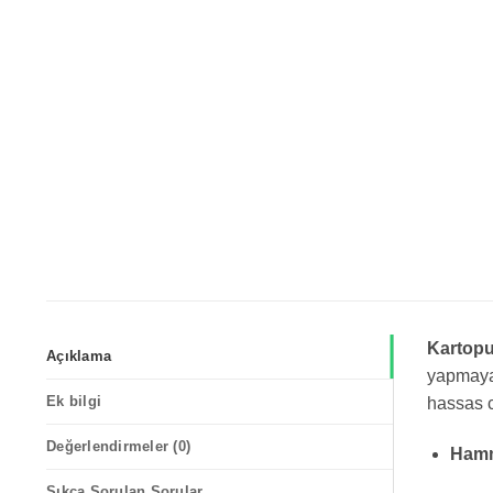
Kartopu
Açıklama
yapmayan
Ek bilgi
hassas c
Değerlendirmeler (0)
Hamm
Sıkça Sorulan Sorular