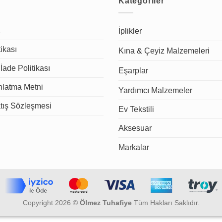
Kategoriler
a
İplikler
tikası
Kına & Çeyiz Malzemeleri
İade Politikası
Eşarplar
latma Metni
Yardımcı Malzemeler
tış Sözleşmesi
Ev Tekstili
Aksesuar
Markalar
Copyright 2026 ©
Ölmez Tuhafiye
Tüm Hakları Saklıdır.