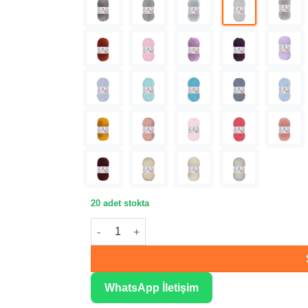
20 adet stokta
Kartopu Baby One Alaska Gri Örgü İpliği K992
WhatsApp İletişim