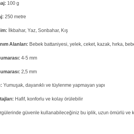
aj:
100 g
j:
250 metre
im:
İlkbahar, Yaz, Sonbahar, Kış
nım Alanları:
Bebek battaniyesi, yelek, ceket, kazak, hırka, bebe
Numarası:
4-5 mm
Numarası:
2,5 mm
:
Yumuşak, dayanıklı ve tüylenme yapmayan yapı
ajları:
Hafif, konforlu ve kolay örülebilir
gülerinde güvenle kullanabileceğiniz bu iplik, uzun ömürlü ve ko