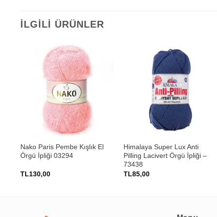
İLGILI ÜRÜNLER
+
+
sı
Nako Paris Pembe Kışlık El
Himalaya Super Lux Anti
Örgü İpliği 03294
Pilling Lacivert Örgü İpliği –
73438
TL
130,00
TL
85,00