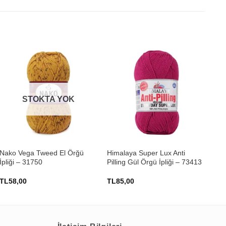
STOKTA YOK
+
+
Nako Vega Tweed El Örğü
Himalaya Super Lux Anti
Him
İpliği – 31750
Pilling Gül Örgü İpliği – 73413
Pil
İpl
TL
58,00
TL
85,00
TL