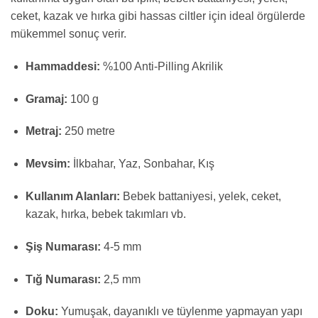
ceket, kazak ve hırka gibi hassas ciltler için ideal örgülerde
mükemmel sonuç verir.
Hammaddesi:
%100 Anti-Pilling Akrilik
Gramaj:
100 g
Metraj:
250 metre
Mevsim:
İlkbahar, Yaz, Sonbahar, Kış
Kullanım Alanları:
Bebek battaniyesi, yelek, ceket,
kazak, hırka, bebek takımları vb.
Şiş Numarası:
4-5 mm
Tığ Numarası:
2,5 mm
Doku:
Yumuşak, dayanıklı ve tüylenme yapmayan yapı