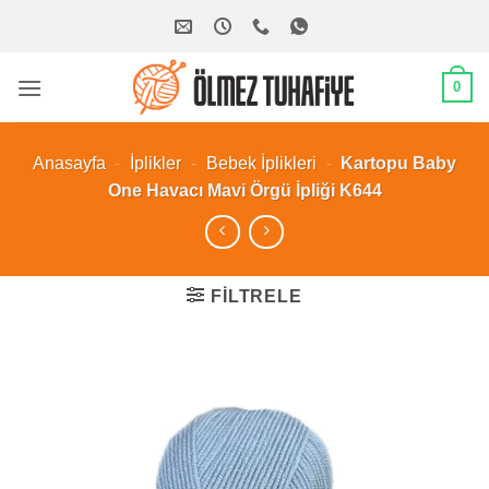
İçeriğe
atla
0
Anasayfa
-
İplikler
-
Bebek İplikleri
-
Kartopu Baby
One Havacı Mavi Örgü İpliği K644
FILTRELE