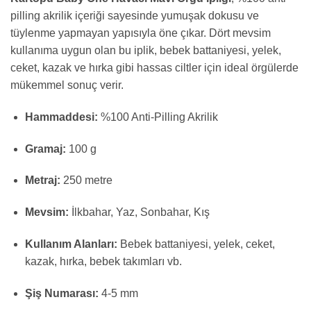
pilling akrilik içeriği sayesinde yumuşak dokusu ve
tüylenme yapmayan yapısıyla öne çıkar. Dört mevsim
kullanıma uygun olan bu iplik, bebek battaniyesi, yelek,
ceket, kazak ve hırka gibi hassas ciltler için ideal örgülerde
mükemmel sonuç verir.
Hammaddesi:
%100 Anti-Pilling Akrilik
Gramaj:
100 g
Metraj:
250 metre
Mevsim:
İlkbahar, Yaz, Sonbahar, Kış
Kullanım Alanları:
Bebek battaniyesi, yelek, ceket,
kazak, hırka, bebek takımları vb.
Şiş Numarası:
4-5 mm