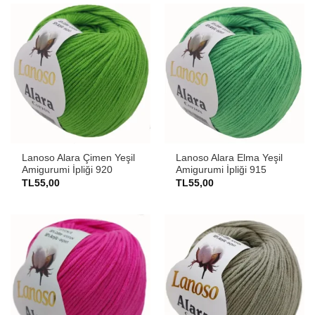
Lanoso Alara Çimen Yeşil
Lanoso Alara Elma Yeşil
Amigurumi İpliği 920
Amigurumi İpliği 915
TL
55,00
TL
55,00