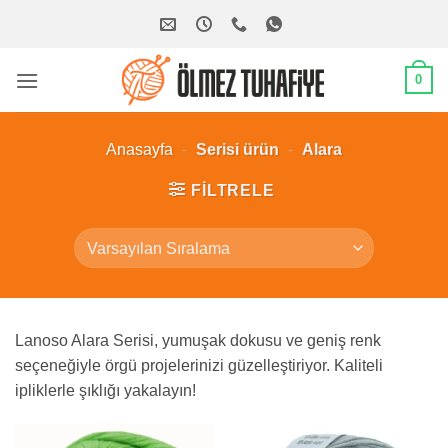
İçeriğe
atla
0
Anasayfa
-
Serisi ürün
-
Alara
FILTRELE
Lanoso Alara Serisi, yumuşak dokusu ve geniş renk
seçeneğiyle örgü projelerinizi güzelleştiriyor. Kaliteli
ipliklerle şıklığı yakalayın!