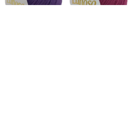
Lanoso Alara Mor
Lanoso Alara Mürdüm
Amigurumi İpliği 944
Amigurumi İpliği 950
TL
55,00
TL
55,00
Lanoso Alara Nefti Yeşil
Lanoso Alara Neon Sarı
Amigurumi İpliği 929
Amigurumi İpliği 970