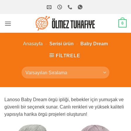
İçeriğe
atla
0
Anasayfa
-
Serisi ürün
-
Baby Dream
FILTRELE
Lanoso Baby Dream örgü ipliği, bebekler için yumuşak ve
güvenli bir seçenek sunar. Canlı renkleri ve yüksek kaliteli
yapısıyla harika örgü projeleri oluşturun!