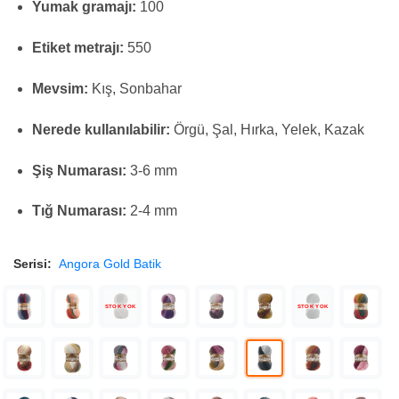
Yumak gramajı:
100
Etiket metrajı:
550
Mevsim:
Kış, Sonbahar
Nerede kullanılabilir:
Örgü, Şal, Hırka, Yelek, Kazak
Şiş Numarası:
3-6 mm
Tığ Numarası:
2-4 mm
Serisi:
Angora Gold Batik
STOK YOK
STOK YOK