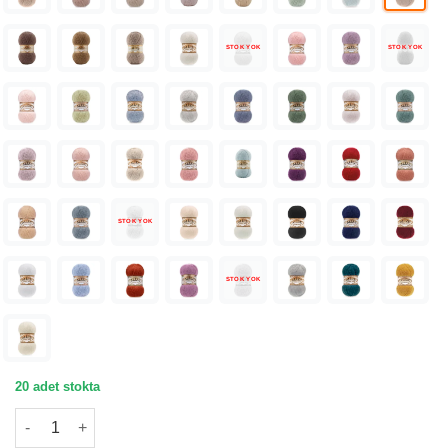
STOK YOK
STOK YOK
STOK YOK
STOK YOK
20 adet stokta
Alize Angora Gold Taş Örgü İpliği 506 adet