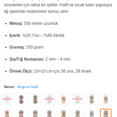
süveterler için ideal bir ipliktir. Hafif ve sıcak tutan yapısıyla
tığ işlerinde mükemmel sonuç verir.
Metraj:
550 metre uzunluk
İçerik:
%20 Yün – %80 Akrilik
Gramaj:
100 gram
Şiş/Tığ Numarası:
2 mm ~ 4 mm
Örnek Ölçü:
10×10 cm için 36 sıra, 28 ilmek
Serisi:
Angora Gold
STOK YOK
STOK YOK
STOK YOK