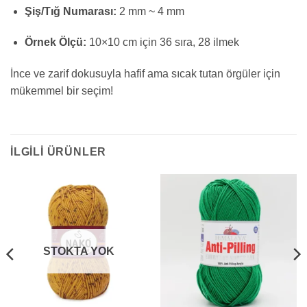
Şiş/Tığ Numarası:
2 mm ~ 4 mm
Örnek Ölçü:
10×10 cm için 36 sıra, 28 ilmek
İnce ve zarif dokusuyla hafif ama sıcak tutan örgüler için
mükemmel bir seçim!
İLGILI ÜRÜNLER
STOKTA YOK