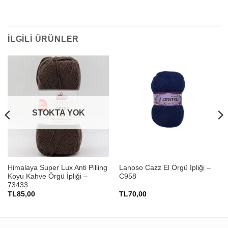
İLGILI ÜRÜNLER
STOKTA YOK
Himalaya Super Lux Anti Pilling
Lanoso Cazz El Örgü İpliği –
Koyu Kahve Örgü İpliği –
C958
73433
TL
85,00
TL
70,00