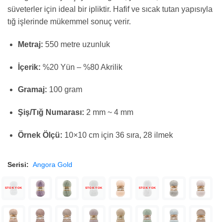
süveterler için ideal bir ipliktir. Hafif ve sıcak tutan yapısıyla
tığ işlerinde mükemmel sonuç verir.
Metraj:
550 metre uzunluk
İçerik:
%20 Yün – %80 Akrilik
Gramaj:
100 gram
Şiş/Tığ Numarası:
2 mm ~ 4 mm
Örnek Ölçü:
10×10 cm için 36 sıra, 28 ilmek
Serisi:
Angora Gold
STOK YOK
STOK YOK
STOK YOK