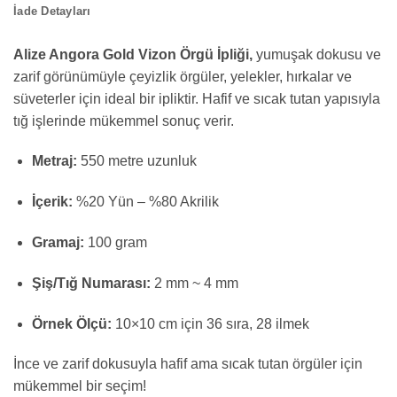
İade Detayları
Alize Angora Gold Vizon Örgü İpliği,
yumuşak dokusu ve
zarif görünümüyle çeyizlik örgüler, yelekler, hırkalar ve
süveterler için ideal bir ipliktir. Hafif ve sıcak tutan yapısıyla
tığ işlerinde mükemmel sonuç verir.
Metraj:
550 metre uzunluk
İçerik:
%20 Yün – %80 Akrilik
Gramaj:
100 gram
Şiş/Tığ Numarası:
2 mm ~ 4 mm
Örnek Ölçü:
10×10 cm için 36 sıra, 28 ilmek
İnce ve zarif dokusuyla hafif ama sıcak tutan örgüler için
mükemmel bir seçim!