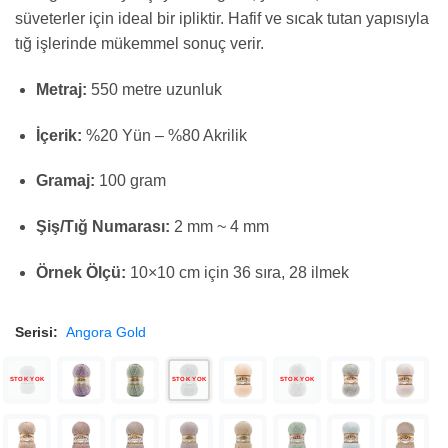
süveterler için ideal bir ipliktir. Hafif ve sıcak tutan yapısıyla
tığ işlerinde mükemmel sonuç verir.
Metraj:
550 metre uzunluk
İçerik:
%20 Yün – %80 Akrilik
Gramaj:
100 gram
Şiş/Tığ Numarası:
2 mm ~ 4 mm
Örnek Ölçü:
10×10 cm için 36 sıra, 28 ilmek
Serisi:
Angora Gold
STOK YOK
STOK YOK
STOK YOK