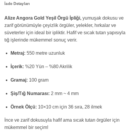
İade Detayları
Alize Angora Gold Yeşil Örgü İpliği,
yumuşak dokusu ve
zarif görünümüyle çeyizlik örgüler, yelekler, hırkalar ve
süveterler için ideal bir ipliktir. Hafif ve sıcak tutan yapısıyla
tığ işlerinde mükemmel sonuç verir.
Metraj:
550 metre uzunluk
İçerik:
%20 Yün – %80 Akrilik
Gramaj:
100 gram
Şiş/Tığ Numarası:
2 mm ~ 4 mm
Örnek Ölçü:
10×10 cm için 36 sıra, 28 ilmek
İnce ve zarif dokusuyla hafif ama sıcak tutan örgüler için
mükemmel bir seçim!