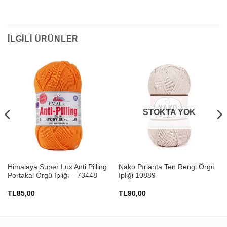
İLGILI ÜRÜNLER
STOKTA YOK
Himalaya Super Lux Anti Pilling
Nako Pırlanta Ten Rengi Örgü
Portakal Örgü İpliği – 73448
İpliği 10889
TL
85,00
TL
90,00