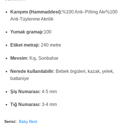
Karışımı (Hammaddesi):
%
100
Anti
–
Pilling
Akr
%100
Anti-Tüylenme Akrilik
Yumak gramajı:
100
Etiket metrajı:
240 metre
Mevsim:
Kış, Sonbahar
Nerede kullanılabilir:
Bebek örgüleri, kazak, yelek,
battaniye
Şiş Numarası:
4-5 mm
Tığ Numarası:
3-4 mm
Serisi:
Baby Best