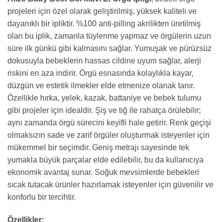
projeleri için özel olarak geliştirilmiş, yüksek kaliteli ve
dayanıklı bir ipliktir. %100 anti-pilling akrilikten üretilmiş
olan bu iplik, zamanla tüylenme yapmaz ve örgülerin uzun
süre ilk günkü gibi kalmasını sağlar. Yumuşak ve pürüzsüz
dokusuyla bebeklerin hassas cildine uyum sağlar, alerji
riskini en aza indirir. Örgü esnasında kolaylıkla kayar,
düzgün ve estetik ilmekler elde etmenize olanak tanır.
Özellikle hırka, yelek, kazak, battaniye ve bebek tulumu
gibi projeler için idealdir. Şiş ve tığ ile rahatça örülebilir;
aynı zamanda örgü sürecini keyifli hale getirir. Renk geçişi
olmaksızın sade ve zarif örgüler oluşturmak isteyenler için
mükemmel bir seçimdir. Geniş metrajı sayesinde tek
yumakla büyük parçalar elde edilebilir, bu da kullanıcıya
ekonomik avantaj sunar. Soğuk mevsimlerde bebekleri
sıcak tutacak ürünler hazırlamak isteyenler için güvenilir ve
konforlu bir tercihtir.
Özellikler: