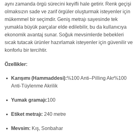
aynı zamanda örgü sürecini keyifli hale getirir. Renk geçişi
olmaksızın sade ve zarif örgüler oluşturmak isteyenler için
mükemmel bir seçimdir. Geniş metrajı sayesinde tek
yumakla büyük parçalar elde edilebilir, bu da kullanıcıya
ekonomik avantaj sunar. Soğuk mevsimlerde bebekleri
sıcak tutacak ürünler hazırlamak isteyenler için güvenilir ve
konforlu bir tercihtir.
Özellikler:
Karışımı (Hammaddesi):
%
100
Anti
–
Pilling
Akr
%100
Anti-Tüylenme Akrilik
Yumak gramajı:
100
Etiket metrajı:
240 metre
Mevsim:
Kış, Sonbahar