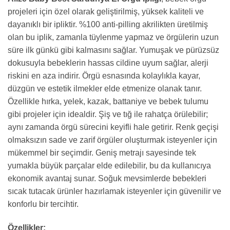
projeleri için özel olarak geliştirilmiş, yüksek kaliteli ve
dayanıklı bir ipliktir. %100 anti-pilling akrilikten üretilmiş
olan bu iplik, zamanla tüylenme yapmaz ve örgülerin uzun
süre ilk günkü gibi kalmasını sağlar. Yumuşak ve pürüzsüz
dokusuyla bebeklerin hassas cildine uyum sağlar, alerji
riskini en aza indirir. Örgü esnasında kolaylıkla kayar,
düzgün ve estetik ilmekler elde etmenize olanak tanır.
Özellikle hırka, yelek, kazak, battaniye ve bebek tulumu
gibi projeler için idealdir. Şiş ve tığ ile rahatça örülebilir;
aynı zamanda örgü sürecini keyifli hale getirir. Renk geçişi
olmaksızın sade ve zarif örgüler oluşturmak isteyenler için
mükemmel bir seçimdir. Geniş metrajı sayesinde tek
yumakla büyük parçalar elde edilebilir, bu da kullanıcıya
ekonomik avantaj sunar. Soğuk mevsimlerde bebekleri
sıcak tutacak ürünler hazırlamak isteyenler için güvenilir ve
konforlu bir tercihtir.
Özellikler: