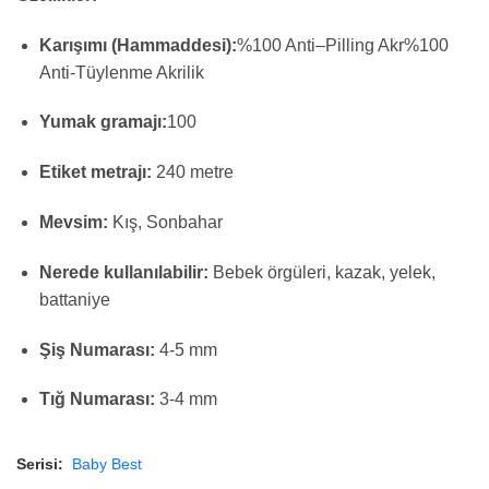
Karışımı (Hammaddesi):
%
100
Anti
–
Pilling
Akr
%100
Anti-Tüylenme Akrilik
Yumak gramajı:
100
Etiket metrajı:
240 metre
Mevsim:
Kış, Sonbahar
Nerede kullanılabilir:
Bebek örgüleri, kazak, yelek,
battaniye
Şiş Numarası:
4-5 mm
Tığ Numarası:
3-4 mm
Serisi:
Baby Best