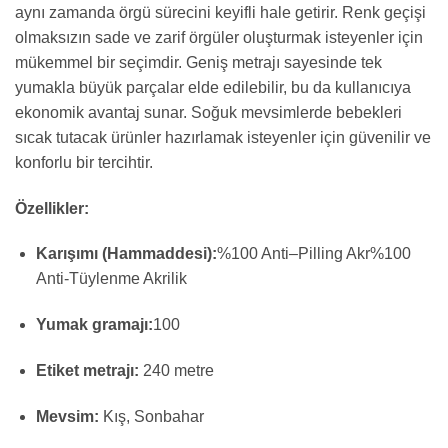
aynı zamanda örgü sürecini keyifli hale getirir. Renk geçişi
olmaksızın sade ve zarif örgüler oluşturmak isteyenler için
mükemmel bir seçimdir. Geniş metrajı sayesinde tek
yumakla büyük parçalar elde edilebilir, bu da kullanıcıya
ekonomik avantaj sunar. Soğuk mevsimlerde bebekleri
sıcak tutacak ürünler hazırlamak isteyenler için güvenilir ve
konforlu bir tercihtir.
Özellikler:
Karışımı (Hammaddesi):
%
100
Anti
–
Pilling
Akr
%100
Anti-Tüylenme Akrilik
Yumak gramajı:
100
Etiket metrajı:
240 metre
Mevsim:
Kış, Sonbahar