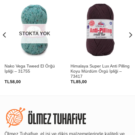
STOKTA YOK
Nako Vega Tweed El Örğü
Himalaya Super Lux Anti Pilling
İpliği – 31755
Koyu Mürdüm Örgü İpliği –
73417
TL
58,00
TL
85,00
Ölmez Tuhafiye, el işi ve dikiş malzemelerinde kaliteli ve