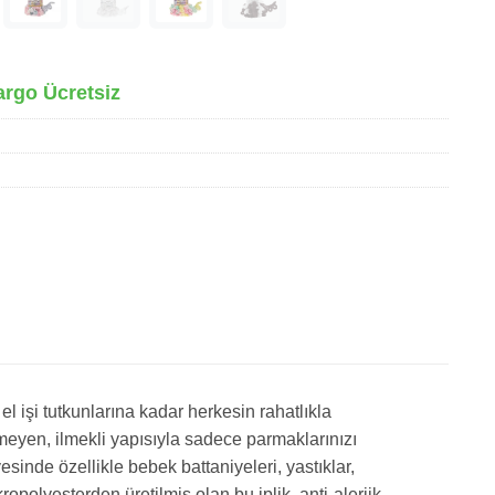
argo Ücretsiz
l işi tutkunlarına kadar herkesin rahatlıkla
tirmeyen, ilmekli yapısıyla sadece parmaklarınızı
nde özellikle bebek battaniyeleri, yastıklar,
opolyesterden üretilmiş olan bu iplik, anti-alerjik