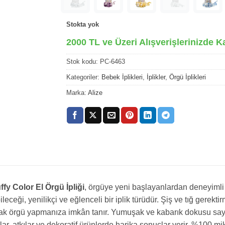
Stokta yok
2000 TL ve Üzeri Alışverişlerinizde K
Stok kodu:
PC-6463
Kategoriler:
Bebek İplikleri
,
İplikler
,
Örgü İplikleri
Marka:
Alize
ffy Color El Örgü İpliği
, örgüye yeni başlayanlardan deneyimli e
ileceği, yenilikçi ve eğlenceli bir iplik türüdür. Şiş ve tığ gerek
ak örgü yapmanıza imkân tanır. Yumuşak ve kabarık dokusu sayesi
ar, atkılar ve dekoratif ürünlerde harika sonuçlar verir. %100 mikr