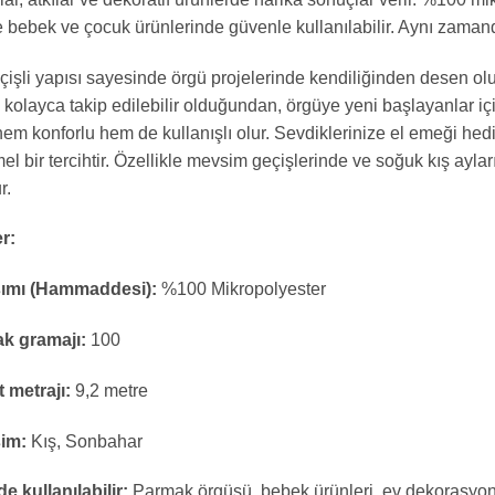
le bebek ve çocuk ürünlerinde güvenle kullanılabilir. Aynı zam
işli yapısı sayesinde örgü projelerinde kendiliğinden desen oluş
k kolayca takip edilebilir olduğundan, örgüye yeni başlayanlar iç
hem konforlu hem de kullanışlı olur. Sevdiklerinize el emeği hed
 bir tercihtir. Özellikle mevsim geçişlerinde ve soğuk kış aylar
r.
er:
şımı (Hammaddesi):
%100 Mikropolyester
k gramajı:
100
t metrajı:
9,2 metre
im:
Kış, Sonbahar
e kullanılabilir:
Parmak örgüsü, bebek ürünleri, ev dekorasyo