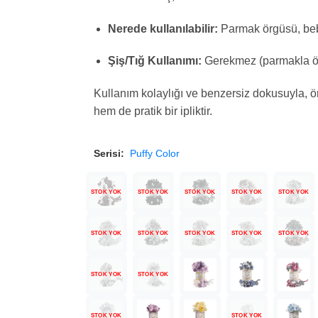
Nerede kullanılabilir:
Parmak örgüsü, beb
Şiş/Tığ Kullanımı:
Gerekmez (parmakla ör
Kullanım kolaylığı ve benzersiz dokusuyla, ör
hem de pratik bir ipliktir.
Serisi:
Puffy Color
STOK YOK
STOK YOK
STOK YOK
STOK YOK
STOK YOK
STOK YOK
STOK YOK
STOK YOK
STOK YOK
STOK YOK
STOK YOK
STOK YOK
STOK YOK
STOK YOK