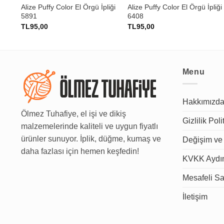
iği
Alize Puffy Color El Örgü İpliği
Alize Puffy Color El Örgü İpliği
5891
6408
TL
95,00
TL
95,00
Menu
Hakkımızd
Ölmez Tuhafiye, el işi ve dikiş
Gizlilik Poli
malzemelerinde kaliteli ve uygun fiyatlı
ürünler sunuyor. İplik, düğme, kumaş ve
Değişim ve 
daha fazlası için hemen keşfedin!
KVKK Aydın
Mesafeli Sa
İletişim