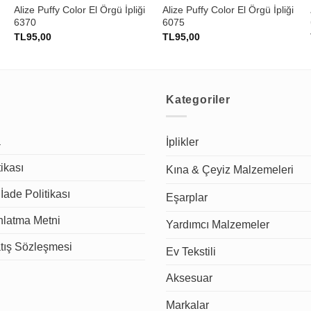
Alize Puffy Color El Örgü İpliği
Alize Puffy Color El Örgü İpliği
6370
6075
TL
95,00
TL
95,00
Kategoriler
a
İplikler
tikası
Kına & Çeyiz Malzemeleri
İade Politikası
Eşarplar
latma Metni
Yardımcı Malzemeler
tış Sözleşmesi
Ev Tekstili
Aksesuar
Markalar