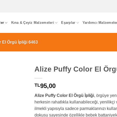
ler
Kına & Çeyiz Malzemeleri
Eşarplar
Yardımcı Malzemele
 El Örgü İpliği 6463
Alize Puffy Color El Örg
95,00
TL
Alize Puffy Color El Örgü İpliği
, örgüye yen
herkesin rahatlıkla kullanabileceği, yenilikçi 
ilmekli yapısıyla sadece parmaklarınızı kul
dokusu sayesinde özellikle bebek battaniyeleri