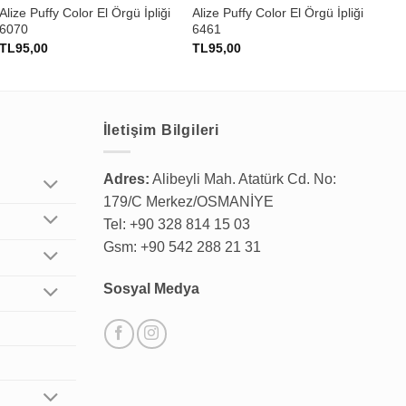
Alize Puffy Color El Örgü İpliği
Alize Puffy Color El Örgü İpliği
Ali
6070
6461
59
TL
95,00
TL
95,00
TL
İletişim Bilgileri
Adres:
Alibeyli Mah. Atatürk Cd. No:
179/C Merkez/OSMANİYE
Tel: +90 328 814 15 03
Gsm: +90 542 288 21 31
Sosyal Medya