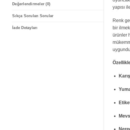
Değerlendirmeler (0)
yapısı i
Sıkça Sorulan Sorular
Renk geç
bir ilme
İade Detayları
ürünler 
mükemmel
uygundu
Özellikl
Karı
Yuma
Etike
Mevs
Nered