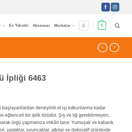
0
r
Ev Tekstili
Aksesuar
Markalar
ü İpliği 6463
i başlayanlardan deneyimli el işi tutkunlarına kadar
ve eğlenceli bir iplik türüdür. Şiş ve tığ gerektirmeyen,
lanarak örgü yapmanıza imkân tanır. Yumuşak ve kabarık
, yastıklar, oyuncaklar, atkılar ve dekoratif ürünlerde