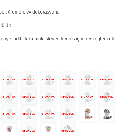
ek ürünleri, ev dekorasyonu
ülür)
güye farklılık katmak isteyen herkes için hem eğlenceli
STOK YOK
STOK YOK
STOK YOK
STOK YOK
STOK YOK
STOK YOK
STOK YOK
STOK YOK
STOK YOK
STOK YOK
STOK YOK
STOK YOK
STOK YOK
STOK YOK
STOK YOK
STOK YOK
STOK YOK
STOK YOK