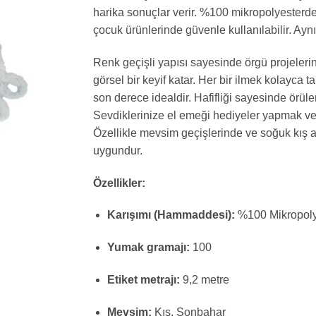
harika sonuçlar verir. %100 mikropolyesterden 
çocuk ürünlerinde güvenle kullanılabilir. A
Renk geçişli yapısı sayesinde örgü projeleri
görsel bir keyif katar. Her bir ilmek kolayca 
son derece idealdir. Hafifliği sayesinde örüle
Sevdiklerinize el emeği hediyeler yapmak vey
Özellikle mevsim geçişlerinde ve soğuk kış a
uygundur.
Özellikler:
Karışımı (Hammaddesi):
%100 Mikropoly
Yumak gramajı:
100
Etiket metrajı:
9,2 metre
Mevsim:
Kış, Sonbahar