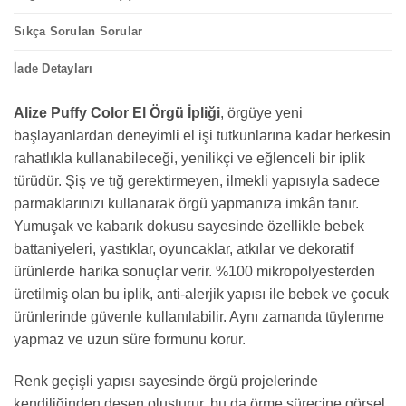
Sıkça Sorulan Sorular
İade Detayları
Alize Puffy Color El Örgü İpliği
, örgüye yeni
başlayanlardan deneyimli el işi tutkunlarına kadar herkesin
rahatlıkla kullanabileceği, yenilikçi ve eğlenceli bir iplik
türüdür. Şiş ve tığ gerektirmeyen, ilmekli yapısıyla sadece
parmaklarınızı kullanarak örgü yapmanıza imkân tanır.
Yumuşak ve kabarık dokusu sayesinde özellikle bebek
battaniyeleri, yastıklar, oyuncaklar, atkılar ve dekoratif
ürünlerde harika sonuçlar verir. %100 mikropolyesterden
üretilmiş olan bu iplik, anti-alerjik yapısı ile bebek ve çocuk
ürünlerinde güvenle kullanılabilir. Aynı zamanda tüylenme
yapmaz ve uzun süre formunu korur.
Renk geçişli yapısı sayesinde örgü projelerinde
kendiliğinden desen oluşturur, bu da örme sürecine görsel