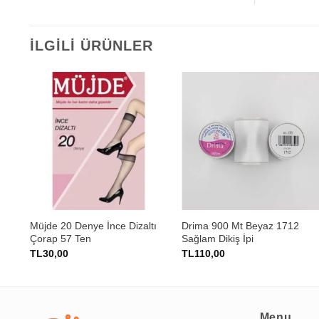
İLGILI ÜRÜNLER
+
+
lın
Müjde 20 Denye İnce Dizaltı
Drima 900 Mt Beyaz 1712
Çorap 57 Ten
Sağlam Dikiş İpi
TL
30,00
TL
110,00
Menu