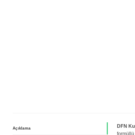
DFN Kum
Açıklama
formüllü