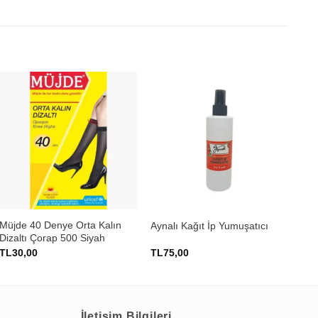
+
+
Müjde 40 Denye Orta Kalın
Dri
Aynalı Kağıt İp Yumuşatıcı
Dizaltı Çorap 500 Siyah
Sağ
TL
30,00
TL
75,00
TL
İletişim Bilgileri