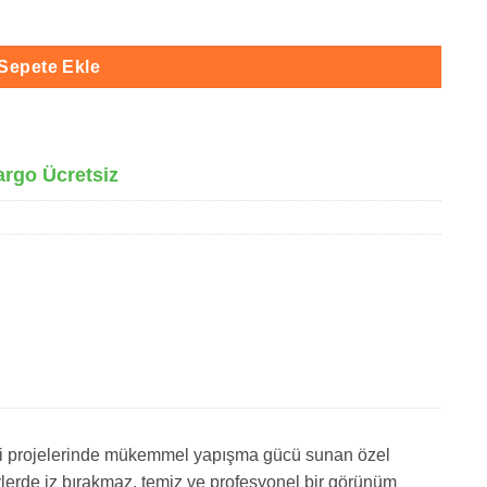
Sepete Ekle
argo Ücretsiz
 işi projelerinde mükemmel yapışma gücü sunan özel
ylerde iz bırakmaz, temiz ve profesyonel bir görünüm