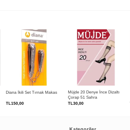
+
+
Müjde 20 Denye İnce Dizaltı
Diana İkili Set Tırnak Makas
Çorap 51 Sahra
TL
150,00
TL
30,00
Kategoriler