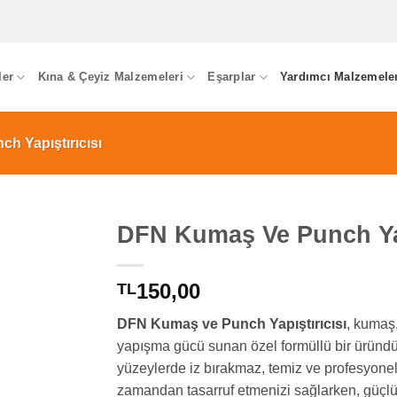
ler
Kına & Çeyiz Malzemeleri
Eşarplar
Yardımcı Malzemele
h Yapıştırıcısı
DFN Kumaş Ve Punch Yap
150,00
TL
DFN Kumaş ve Punch Yapıştırıcısı
, kumaş,
yapışma gücü sunan özel formüllü bir üründür
yüzeylerde iz bırakmaz, temiz ve profesyonel
zamandan tasarruf etmenizi sağlarken, güçlü