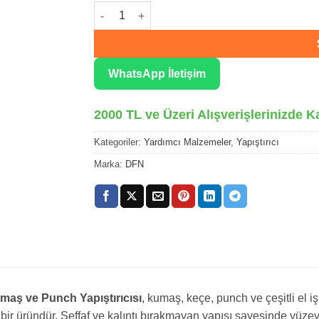
DFN Kumaş Ve Punch Yapıştırıcısı adet
WhatsApp İletişim
2000 TL ve Üzeri Alışverişlerinizde K
Kategoriler:
Yardımcı Malzemeler
,
Yapıştırıcı
Marka:
DFN
aş ve Punch Yapıştırıcısı
, kumaş, keçe, punch ve çeşitli el
 bir üründür. Şeffaf ve kalıntı bırakmayan yapısı sayesinde yüze