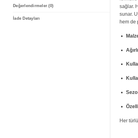
Değerlendirmeler (0)
sağlar. 
sunar. U
İade Detayları
hem de p
Malz
Ağırl
Kulla
Kulla
Sezo
Özell
Her türl