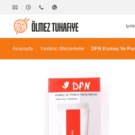
İçeriğe
atla
İplik
Anasayfa
-
Yardımcı Malzemeler
-
DFN Kumaş Ve Punc