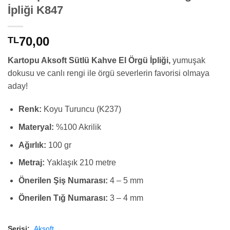
İpliği K847
70,00
TL
Kartopu Aksoft Sütlü Kahve El Örgü İpliği,
yumuşak
dokusu ve canlı rengi ile örgü severlerin favorisi olmaya
aday!
Renk:
Koyu Turuncu (K237)
Materyal:
%100 Akrilik
Ağırlık:
100 gr
Metraj:
Yaklaşık 210 metre
Önerilen Şiş Numarası:
4 – 5 mm
Önerilen Tığ Numarası:
3 – 4 mm
Serisi:
Aksoft