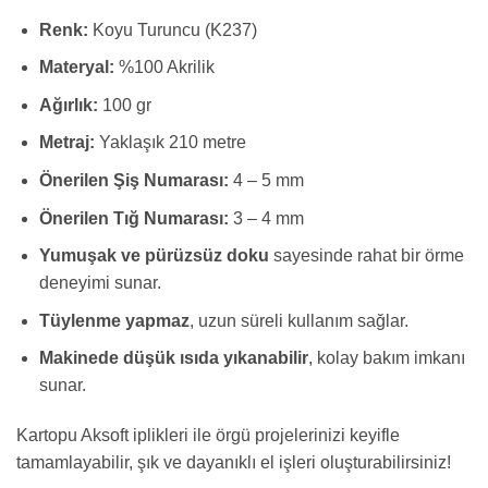
Renk:
Koyu Turuncu (K237)
Materyal:
%100 Akrilik
Ağırlık:
100 gr
Metraj:
Yaklaşık 210 metre
Önerilen Şiş Numarası:
4 – 5 mm
Önerilen Tığ Numarası:
3 – 4 mm
Yumuşak ve pürüzsüz doku
sayesinde rahat bir örme
deneyimi sunar.
Tüylenme yapmaz
, uzun süreli kullanım sağlar.
Makinede düşük ısıda yıkanabilir
, kolay bakım imkanı
sunar.
Kartopu Aksoft iplikleri ile örgü projelerinizi keyifle
tamamlayabilir, şık ve dayanıklı el işleri oluşturabilirsiniz!