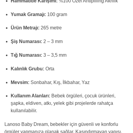
Hammadde Karışımı:
%100 Özel Antipilling Akrilik
Yumak Gramajı:
100 gram
Ürün Metrajı:
265 metre
Şiş Numarası:
2 – 3 mm
Tığ Numarası:
3 – 3,5 mm
Kalınlık Grubu:
Orta
Mevsim:
Sonbahar, Kış, İlkbahar, Yaz
Kullanım Alanları:
Bebek örgüleri, çocuk ürünleri,
şapka, eldiven, atkı, yelek gibi projelerde rahatça
kullanılabilir.
Lanoso Baby Dream, bebekler için güvenli ve konforlu
örgüler yapmanıza olanak sağlar. Kaşındırmayan yapısı,