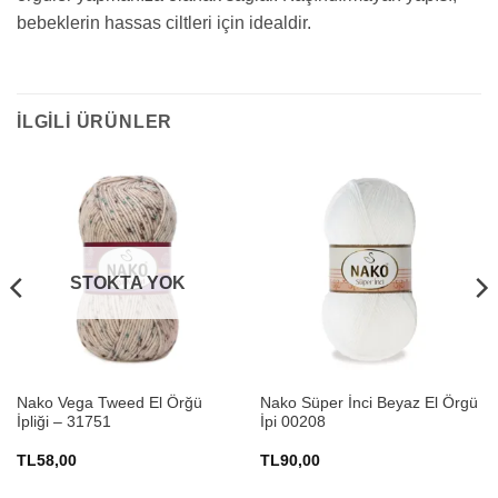
bebeklerin hassas ciltleri için idealdir.
İLGILI ÜRÜNLER
STOKTA YOK
Nako Vega Tweed El Örğü
Nako Süper İnci Beyaz El Örgü
İpliği – 31751
İpi 00208
TL
58,00
TL
90,00