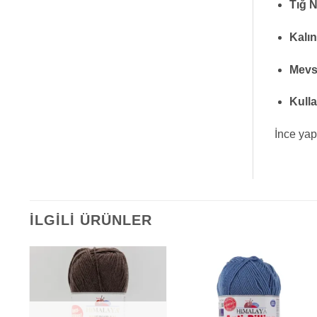
Tığ 
Kalın
Mevs
Kulla
İnce yap
İLGILI ÜRÜNLER