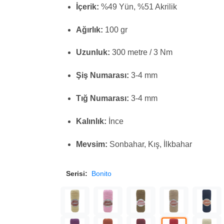
İçerik:
%49 Yün, %51 Akrilik
Ağırlık:
100 gr
Uzunluk:
300 metre / 3 Nm
Şiş Numarası:
3-4 mm
Tığ Numarası:
3-4 mm
Kalınlık:
İnce
Mevsim:
Sonbahar, Kış, İlkbahar
Serisi:
Bonito