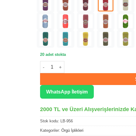
20 adet stokta
Lanoso Bonito Kırmızı Örgü İpliği 956 adet
WhatsApp İletişim
2000 TL ve Üzeri Alışverişlerinizde K
Stok kodu:
LB-956
Kategoriler:
Örgü İplikleri