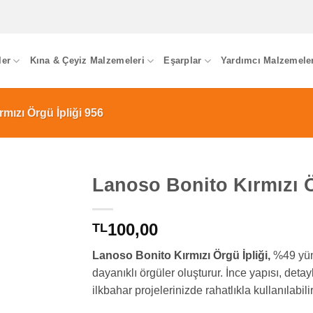
ler
Kına & Çeyiz Malzemeleri
Eşarplar
Yardımcı Malzemele
mızı Örgü İpliği 956
Lanoso Bonito Kırmızı Ö
100,00
TL
Lanoso Bonito Kırmızı Örgü İpliği,
%49 yün 
dayanıklı örgüler oluşturur. İnce yapısı, deta
ilkbahar projelerinizde rahatlıkla kullanılabilir