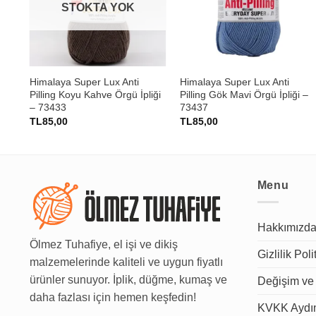
STOKTA YOK
+
+
Himalaya Super Lux Anti
Himalaya Super Lux Anti
Pilling Koyu Kahve Örgü İpliği
Pilling Gök Mavi Örgü İpliği –
– 73433
73437
TL
85,00
TL
85,00
Menu
Hakkımızd
Ölmez Tuhafiye, el işi ve dikiş
Gizlilik Poli
malzemelerinde kaliteli ve uygun fiyatlı
ürünler sunuyor. İplik, düğme, kumaş ve
Değişim ve 
daha fazlası için hemen keşfedin!
KVKK Aydın