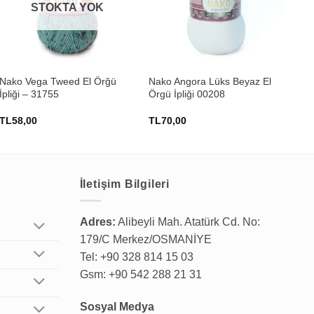
STOKTA YOK
+
+
Nako Vega Tweed El Örğü
Nako Angora Lüks Beyaz El
Kar
İpliği – 31755
Örgü İpliği 00208
El 
TL
58,00
TL
70,00
TL
İletişim Bilgileri
Adres:
Alibeyli Mah. Atatürk Cd. No:
179/C Merkez/OSMANİYE
Tel: +90 328 814 15 03
Gsm: +90 542 288 21 31
Sosyal Medya