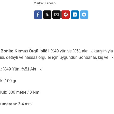
Marka:
Lanoso
Bonito Kırmızı Örgü İpliği
, %49 yün ve %51 akrilik karışımıyla
ısı, detaylı ve hassas örgüler için uygundur. Sonbahar, kış ve ilkb
k:
%49 Yün, %51 Akrilik
ık:
100 gr
luk:
300 metre / 3 Nm
Numarası:
3-4 mm