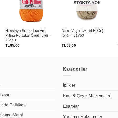
STOKTA YOK
+
+
Himalaya Super Lux Anti
Nako Vega Tweed El Örğü
Pilling Portakal Örgü İpliği –
İpliği – 31753
73448
TL
85,00
TL
58,00
Kategoriler
a
İplikler
tikası
Kına & Çeyiz Malzemeleri
İade Politikası
Eşarplar
latma Metni
Yardımcı Malzemeler