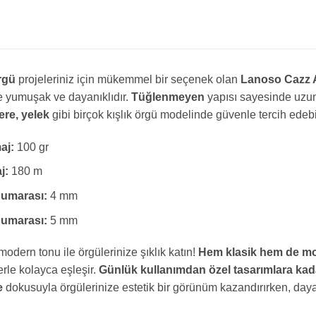
rgü
projeleriniz için mükemmel bir seçenek olan
Lanoso Cazz A
le yumuşak ve dayanıklıdır.
Tüğlenmeyen
yapısı sayesinde uzun 
ere, yelek
gibi birçok kışlık örgü modelinde güvenle tercih edebil
aj:
100 gr
j:
180 m
Numarası:
4 mm
Numarası:
5 mm
 modern tonu ile örgülerinize şıklık katın!
Hem klasik hem de mo
rle kolayca eşleşir.
Günlük kullanımdan özel tasarımlara kad
e
dokusuyla örgülerinize estetik bir görünüm kazandırırken, day