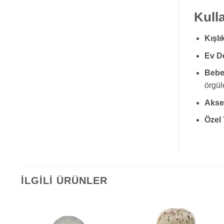
Kull
Kışlı
Ev D
Bebe
örgül
Akse
Özel 
İLGILI ÜRÜNLER