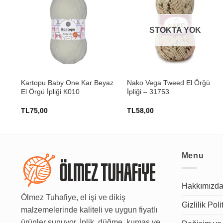
STOKTA YOK
+
+
Kartopu Baby One Kar Beyaz
Nako Vega Tweed El Örğü
ü
El Örgü İpliği K010
İpliği – 31753
TL
75,00
TL
58,00
Menu
Hakkımızd
Ölmez Tuhafiye, el işi ve dikiş
Gizlilik Poli
malzemelerinde kaliteli ve uygun fiyatlı
ürünler sunuyor. İplik, düğme, kumaş ve