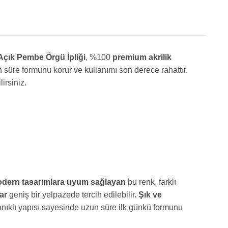
çık Pembe Örgü İpliği
, %100
premium akrilik
süre formunu korur ve kullanımı son derece rahattır.
irsiniz.
dern tasarımlara uyum sağlayan
bu renk, farklı
ar
geniş bir yelpazede tercih edilebilir.
Şık ve
anıklı yapısı sayesinde uzun süre ilk günkü formunu