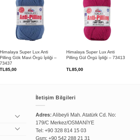
+
+
Himalaya Super Lux Anti
Himalaya Super Lux Anti
Nak
Pilling Gök Mavi Örgü İpliği –
Pilling Gül Örgü İpliği – 73413
İpl
73437
TL
85,00
TL
85,00
TL
İletişim Bilgileri
Adres:
Alibeyli Mah. Atatürk Cd. No:
179/C Merkez/OSMANİYE
Tel: +90 328 814 15 03
Gsm: +90 542 288 21 31