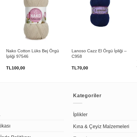
+
+
Nako Cotton Lüks Bej Örgü
Lanoso Cazz El Örgü İpliği –
İpliği 97546
C958
TL
100,00
TL
70,00
Kategoriler
a
İplikler
tikası
Kına & Çeyiz Malzemeleri