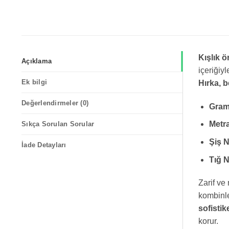
Kışlık ö
Açıklama
içeriğiy
Ek bilgi
Hırka, b
Değerlendirmeler (0)
Gram
Metra
Sıkça Sorulan Sorular
Şiş 
İade Detayları
Tığ 
Zarif ve
kombinle
sofistik
korur.