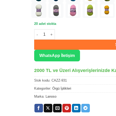
20 adet stokta
Lanoso Cazz Açık Pembe Örgü İpliği 931 adet
WhatsApp İletişim
2000 TL ve Üzeri Alışverişlerinizde K
Stok kodu:
CAZZ-931
Kategoriler:
Örgü İplikleri
Marka:
Lanoso