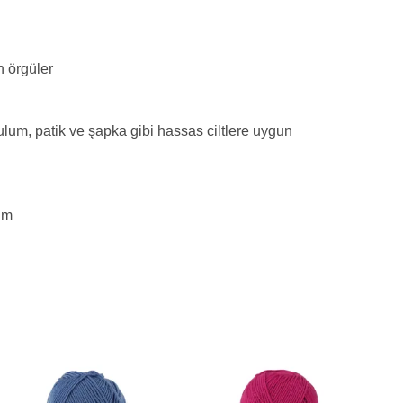
n örgüler
um, patik ve şapka gibi hassas ciltlere uygun
im