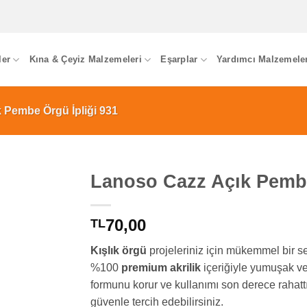
ler
Kına & Çeyiz Malzemeleri
Eşarplar
Yardımcı Malzemele
 Pembe Örgü İpliği 931
Lanoso Cazz Açık Pembe
70,00
TL
Kışlık örgü
projeleriniz için mükemmel bir 
%100
premium akrilik
içeriğiyle yumuşak ve
formunu korur ve kullanımı son derece rahattı
güvenle tercih edebilirsiniz.