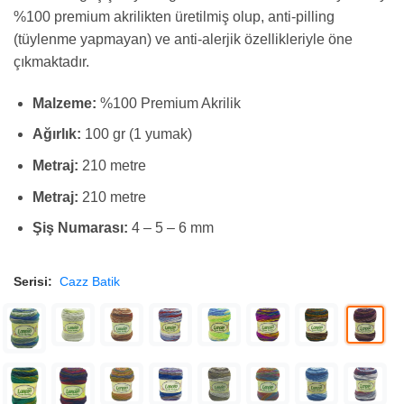
%100 premium akrilikten üretilmiş olup, anti-pilling
(tüylenme yapmayan) ve anti-alerjik özellikleriyle öne
çıkmaktadır.
Malzeme:
%100 Premium Akrilik
Ağırlık:
100 gr (1 yumak)
Metraj:
210 metre
Metraj:
210 metre
Şiş Numarası:
4 – 5 – 6 mm
Serisi:
Cazz Batik