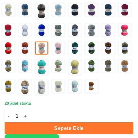
20 adet stokta
Lanoso Dominant Açık Pembe El Örgü İpliği 932 adet
Sepete Ekle