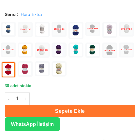
Serisi:
Hera Extra
STOK YOK
STOK YOK
STOK YOK
STOK YOK
STOK YOK
STOK YOK
STOK YOK
STOK YOK
30 adet stokta
Lanoso Hera Extra Kırmızı Kadife İplik C956 adet
Sepete Ekle
WhatsApp İletişim