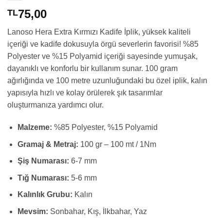
75,00
TL
Lanoso Hera Extra Kırmızı Kadife İplik, yüksek kaliteli
içeriği ve kadife dokusuyla örgü severlerin favorisi! %85
Polyester ve %15 Polyamid içeriği sayesinde yumuşak,
dayanıklı ve konforlu bir kullanım sunar. 100 gram
ağırlığında ve 100 metre uzunluğundaki bu özel iplik, kalın
yapısıyla hızlı ve kolay örülerek şık tasarımlar
oluşturmanıza yardımcı olur.
Malzeme:
%85 Polyester, %15 Polyamid
Gramaj & Metraj:
100 gr – 100 mt / 1Nm
Şiş Numarası:
6-7 mm
Tığ Numarası:
5-6 mm
Kalınlık Grubu:
Kalın
Mevsim:
Sonbahar, Kış, İlkbahar, Yaz