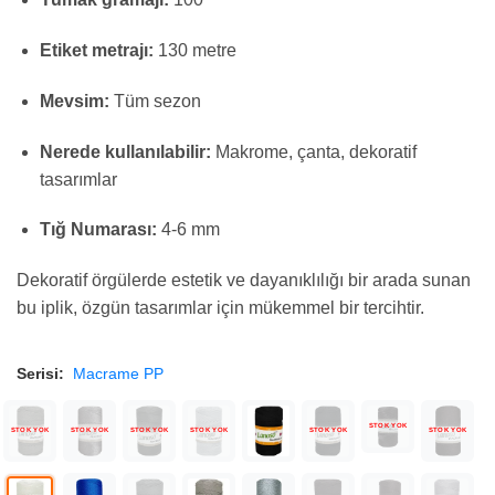
Etiket metrajı:
130 metre
Mevsim:
Tüm sezon
Nerede kullanılabilir:
Makrome, çanta, dekoratif
tasarımlar
Tığ Numarası:
4-6 mm
Dekoratif örgülerde estetik ve dayanıklılığı bir arada sunan
bu iplik, özgün tasarımlar için mükemmel bir tercihtir.
Serisi:
Macrame PP
STOK YOK
STOK YOK
STOK YOK
STOK YOK
STOK YOK
STOK YOK
STOK YOK