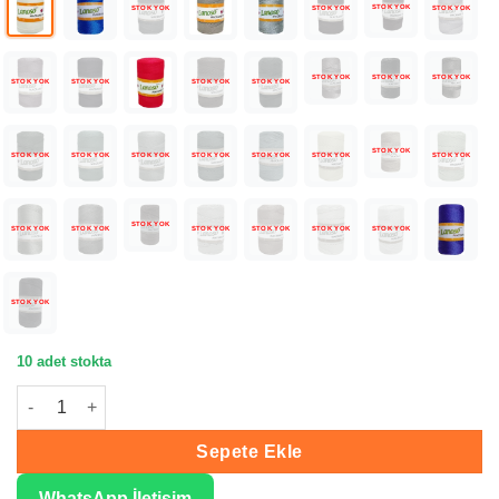
STOK YOK
STOK YOK
STOK YOK
STOK YOK
STOK YOK
STOK YOK
STOK YOK
STOK YOK
STOK YOK
STOK YOK
STOK YOK
STOK YOK
STOK YOK
STOK YOK
STOK YOK
STOK YOK
STOK YOK
STOK YOK
STOK YOK
STOK YOK
STOK YOK
STOK YOK
STOK YOK
STOK YOK
STOK YOK
STOK YOK
STOK YOK
10 adet stokta
Lanoso Macrame PP Beyaz Örgü İpliği 955 adet
Sepete Ekle
WhatsApp İletişim