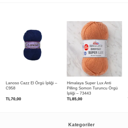
+
+
Lanoso Cazz El Örgü İpliği –
Himalaya Super Lux Anti
C958
Pilling Somon Turuncu Örgü
İpliği – 73443
TL
70,00
TL
85,00
Kategoriler