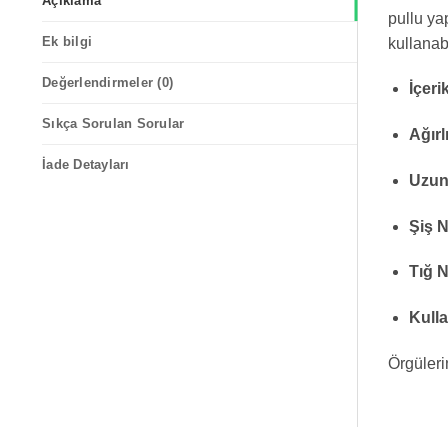
Açıklama
pullu yap
Ek bilgi
kullanabi
Değerlendirmeler (0)
İçeri
Sıkça Sorulan Sorular
Ağırl
İade Detayları
Uzun
Şiş 
Tığ 
Kulla
Örgülerin