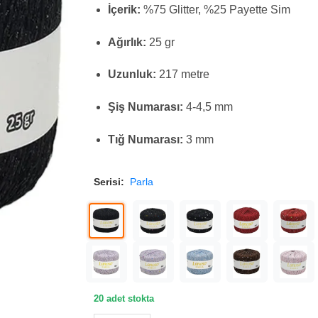
İçerik:
%75 Glitter, %25 Payette Sim
Ağırlık:
25 gr
Uzunluk:
217 metre
Şiş Numarası:
4-4,5 mm
Tığ Numarası:
3 mm
Serisi:
Parla
20 adet stokta