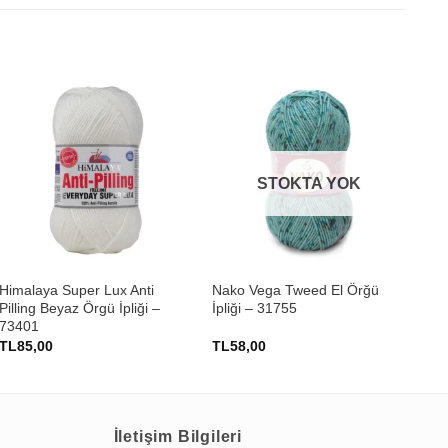
STOKTA YOK
+
+
Himalaya Super Lux Anti
Nako Vega Tweed El Örğü
Nak
Pilling Beyaz Örgü İpliği –
İpliği – 31755
İpl
73401
TL
85,00
TL
58,00
TL
İletişim Bilgileri