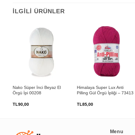
İLGILI ÜRÜNLER
+
+
rgü
Nako Süper İnci Beyaz El
Himalaya Super Lux Anti
Örgü İpi 00208
Pilling Gül Örgü İpliği – 73413
TL
90,00
TL
85,00
Menu