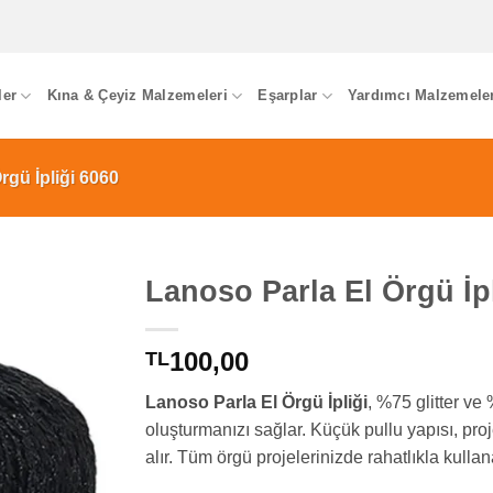
ler
Kına & Çeyiz Malzemeleri
Eşarplar
Yardımcı Malzemele
rgü İpliği 6060
Lanoso Parla El Örgü İp
100,00
TL
Lanoso Parla El Örgü İpliği
, %75 glitter ve 
oluşturmanızı sağlar. Küçük pullu yapısı, proje
alır. Tüm örgü projelerinizde rahatlıkla kullana