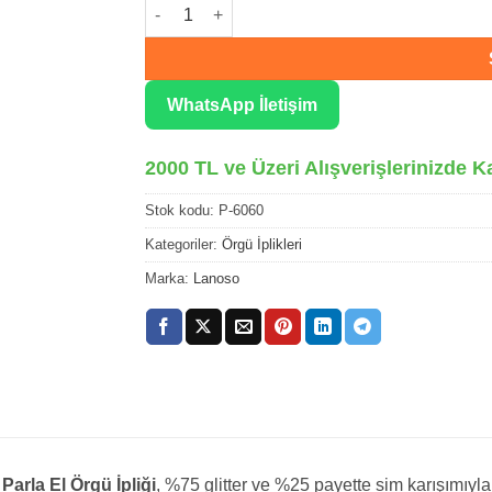
Lanoso Parla El Örgü İpliği 6060 adet
WhatsApp İletişim
2000 TL ve Üzeri Alışverişlerinizde K
Stok kodu:
P-6060
Kategoriler:
Örgü İplikleri
Marka:
Lanoso
arla El Örgü İpliği
, %75 glitter ve %25 payette sim karışımıyla 