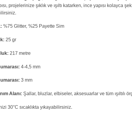
ısı, projelerinize şıklık ve ışıltı katarken, ince yapısı kolayca şek
lirsiniz.
k:
%75 Glitter, %25 Payette Sim
ık:
25 gr
luk:
217 metre
Numarası:
4-4,5 mm
Numarası:
3 mm
nım Alanı:
Şallar, bluzlar, elbiseler, aksesuarlar ve tüm ışıltılı ör
izi 30°C sıcaklıkta yıkayabilirsiniz.