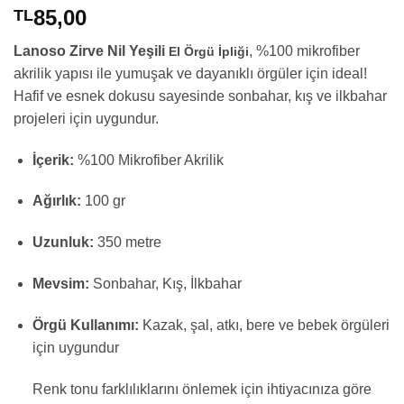
85,00
TL
Lanoso Zirve Nil Yeşili
, %100 mikrofiber
El Örgü İpliği
akrilik yapısı ile yumuşak ve dayanıklı örgüler için ideal!
Hafif ve esnek dokusu sayesinde sonbahar, kış ve ilkbahar
projeleri için uygundur.
İçerik:
%100 Mikrofiber Akrilik
Ağırlık:
100 gr
Uzunluk:
350 metre
Mevsim:
Sonbahar, Kış, İlkbahar
Örgü Kullanımı:
Kazak, şal, atkı, bere ve bebek örgüleri
için uygundur
Renk tonu farklılıklarını önlemek için ihtiyacınıza göre