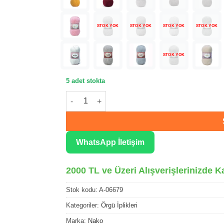
STOK YOK
STOK YOK
STOK YOK
STOK YOK
STOK YOK
5 adet stokta
Nako Angora Lüks Kıvılcım El Örgü İpliği 0667
WhatsApp İletişim
2000 TL ve Üzeri Alışverişlerinizde K
Stok kodu:
A-06679
Kategoriler:
Örgü İplikleri
Marka:
Nako