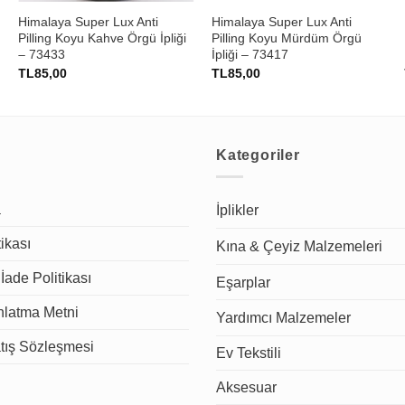
Himalaya Super Lux Anti
Himalaya Super Lux Anti
–
Pilling Koyu Kahve Örgü İpliği
Pilling Koyu Mürdüm Örgü
– 73433
İpliği – 73417
TL
85,00
TL
85,00
Kategoriler
a
İplikler
tikası
Kına & Çeyiz Malzemeleri
İade Politikası
Eşarplar
latma Metni
Yardımcı Malzemeler
tış Sözleşmesi
Ev Tekstili
Aksesuar