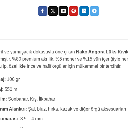
arif ve yumuşacık dokusuyla öne çıkan
Nako Angora Lüks Kıvılc
mıştır. %80 premium akrilik, %5 moher ve %15 yün içeriğiyle hem
ip, özellikle ince ve hafif örgüler için mükemmel bir tercihtir.
aj:
100 gr
j:
550 m
im:
Sonbahar, Kış, İlkbahar
nım Alanları:
Şal, bluz, hırka, kazak ve diğer örgü aksesuarları
Numarası:
3.5 – 4 mm