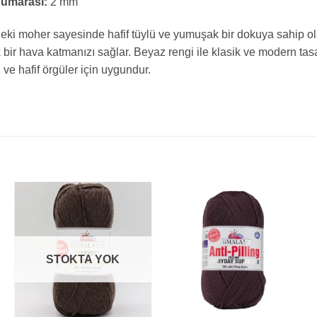
Numarası:
2 mm
deki moher sayesinde hafif tüylü ve yumuşak bir dokuya sahip o
 bir hava katmanızı sağlar. Beyaz rengi ile klasik ve modern tasar
ve hafif örgüler için uygundur.
STOKTA YOK
+
+