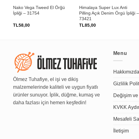
Nako Vega Tweed El Örğü
Himalaya Super Lux Anti
İpliği – 31754
Pilling Açık Denim Örgü İpliği 
73421
TL
58,00
TL
85,00
Menu
Hakkımızd
Ölmez Tuhafiye, el işi ve dikiş
Gizlilik Poli
malzemelerinde kaliteli ve uygun fiyatlı
ürünler sunuyor. İplik, düğme, kumaş ve
Değişim ve 
daha fazlası için hemen keşfedin!
KVKK Aydın
Mesafeli Sa
İletişim