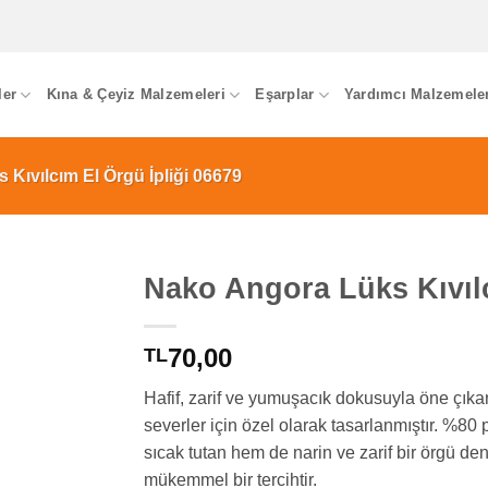
ler
Kına & Çeyiz Malzemeleri
Eşarplar
Yardımcı Malzemele
Kıvılcım El Örgü İpliği 06679
Nako Angora Lüks Kıvılc
70,00
TL
Hafif, zarif ve yumuşacık dokusuyla öne çık
severler için özel olarak tasarlanmıştır. %8
sıcak tutan hem de narin ve zarif bir örgü den
mükemmel bir tercihtir.