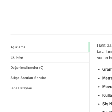
Hafif, z
Açıklama
tasarlan
Ek bilgi
sunan bu 
Değerlendirmeler (0)
Gram
Metra
Sıkça Sorulan Sorular
Mevs
İade Detayları
Kulla
Şiş 