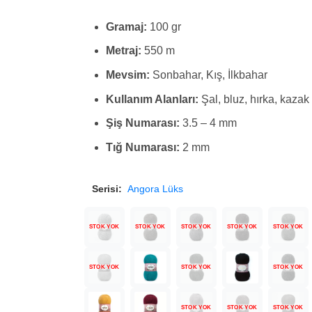
Gramaj:
100 gr
Metraj:
550 m
Mevsim:
Sonbahar, Kış, İlkbahar
Kullanım Alanları:
Şal, bluz, hırka, kazak
Şiş Numarası:
3.5 – 4 mm
Tığ Numarası:
2 mm
Serisi:
Angora Lüks
STOK YOK
STOK YOK
STOK YOK
STOK YOK
STOK YOK
STOK YOK
STOK YOK
STOK YOK
STOK YOK
STOK YOK
STOK YOK