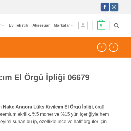
0
r
Ev Tekstili
Aksesuar
Markalar
ım El Örgü İpliği 06679
an
Nako Angora Lüks Kıvılcım El Örgü İpliği
, örgü
0 premium akrilik, %5 moher ve %15 yün içeriğiyle hem
eyimi sunan bu ip, özellikle ince ve hafif örgüler için