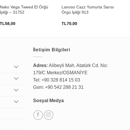
Nako Vega Tweed El Örğü
Lanoso Cazz Yumurta Sarısı
Nak
İpliği – 31752
Örgü İpliği 913
İpl
TL
58,00
TL
70,00
TL
İletişim Bilgileri
Adres:
Alibeyli Mah. Atatürk Cd. No:
179/C Merkez/OSMANİYE
Tel: +90 328 814 15 03
Gsm: +90 542 288 21 31
Sosyal Medya