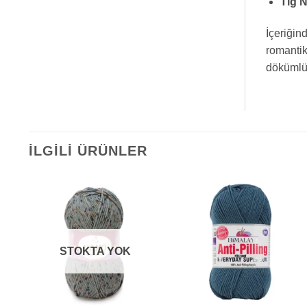
Tığ 
İçeriğin
romantik
dökümlü 
İLGILI ÜRÜNLER
STOKTA YOK
+
+