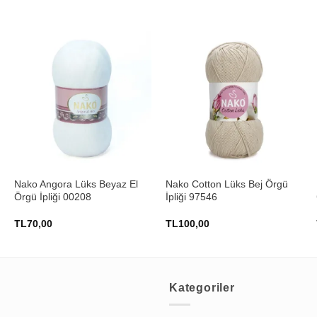
+
+
Nako Angora Lüks Beyaz El
Nako Cotton Lüks Bej Örgü
Örgü İpliği 00208
İpliği 97546
TL
70,00
TL
100,00
Kategoriler