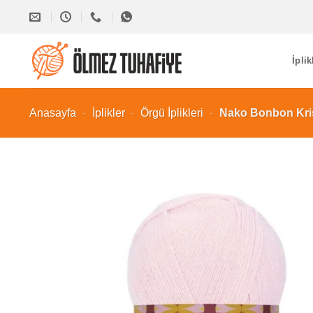
İçeriğe
atla
İplik
Anasayfa
-
İplikler
-
Örgü İplikleri
-
Nako Bonbon Kris