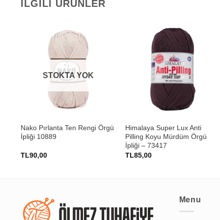
İLGILI ÜRÜNLER
STOKTA YOK
+
+
Nako Pırlanta Ten Rengi Örgü
Himalaya Super Lux Anti
İpliği 10889
Pilling Koyu Mürdüm Örgü
İpliği – 73417
TL
90,00
TL
85,00
Menu