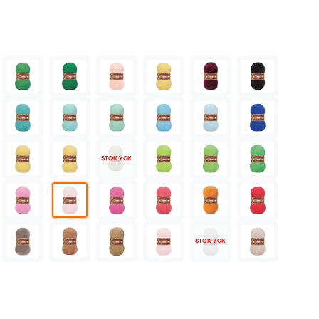
STOK YOK
STOK YOK
331 adet