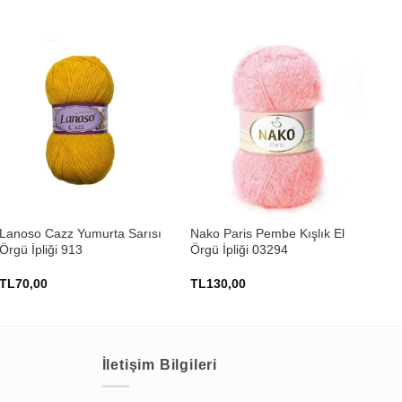
+
+
Lanoso Cazz Yumurta Sarısı
Nako Paris Pembe Kışlık El
Nak
Örgü İpliği 913
Örgü İpliği 03294
İpl
TL
70,00
TL
130,00
TL
İletişim Bilgileri