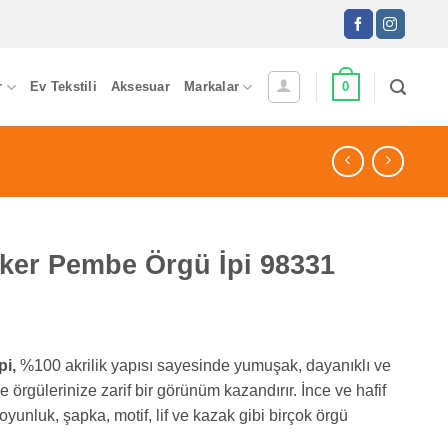
0
r
Ev Tekstili
Aksesuar
Markalar
ker Pembe Örgü İpi 98331
i,
%100 akrilik yapısı sayesinde yumuşak, dayanıklı ve
örgülerinize zarif bir görünüm kazandırır. İnce ve hafif
unluk, şapka, motif, lif ve kazak gibi birçok örgü