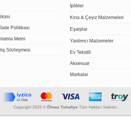
a
İplikler
tikası
Kına & Çeyiz Malzemeleri
İade Politikası
Eşarplar
latma Metni
Yardımcı Malzemeler
tış Sözleşmesi
Ev Tekstili
Aksesuar
Markalar
Copyright 2026 ©
Ölmez Tuhafiye
Tüm Hakları Saklıdır.