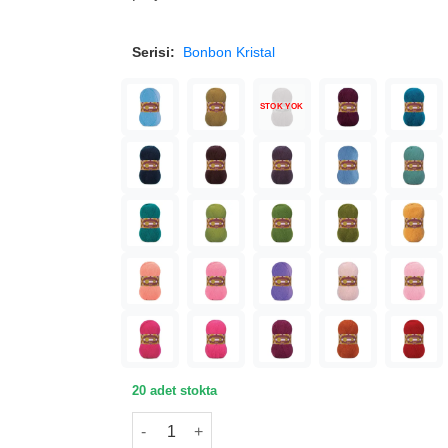
Serisi:
Bonbon Kristal
STOK YOK
20 adet stokta
Nako Bonbon Kristal Şeker Pembe Örgü İpi 98