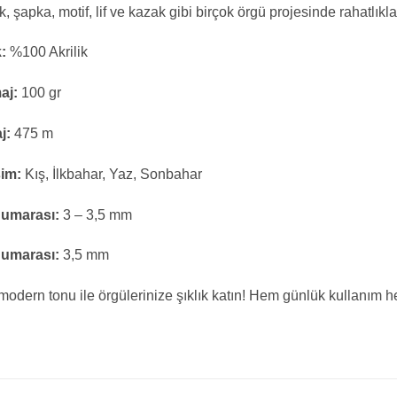
 şapka, motif, lif ve kazak gibi birçok örgü projesinde rahatlıkla 
k:
%100 Akrilik
aj:
100 gr
j:
475 m
im:
Kış, İlkbahar, Yaz, Sonbahar
Numarası:
3 – 3,5 mm
Numarası:
3,5 mm
 modern tonu ile örgülerinize şıklık katın! Hem günlük kullanım hem