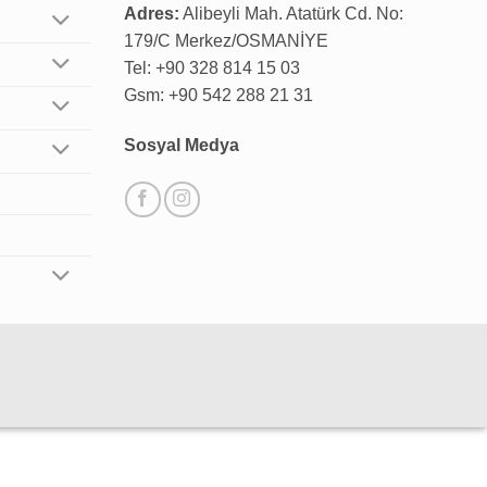
Adres:
Alibeyli Mah. Atatürk Cd. No:
179/C Merkez/OSMANİYE
Tel: +90 328 814 15 03
Gsm: +90 542 288 21 31
Sosyal Medya