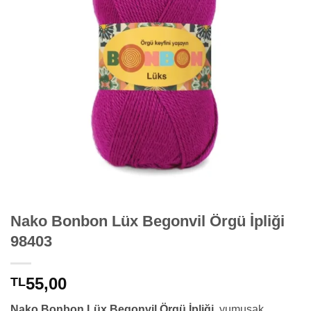
Nako Bonbon Lüx Begonvil Örgü İpliği
98403
55,00
TL
Nako Bonbon Lüx Begonvil Örgü İpliği,
yumuşak