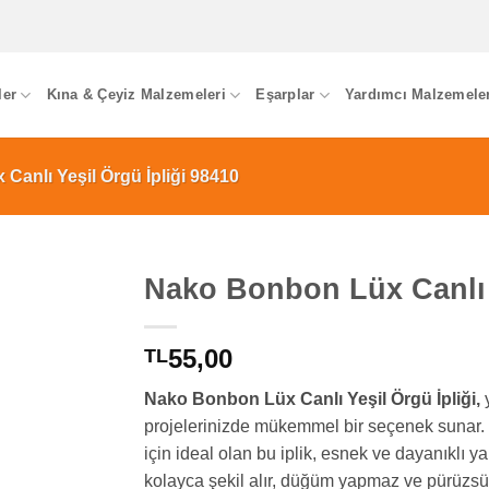
ler
Kına & Çeyiz Malzemeleri
Eşarplar
Yardımcı Malzemele
anlı Yeşil Örgü İpliği 98410
Nako Bonbon Lüx Canlı Y
55,00
TL
Nako Bonbon Lüx Canlı Yeşil Örgü İpliği,
y
projelerinizde mükemmel bir seçenek sunar.
için ideal olan bu iplik, esnek ve dayanıklı 
kolayca şekil alır, düğüm yapmaz ve pürüzsüz