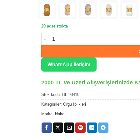
20 adet stokta
Nako Bonbon Lüx Canlı Yeşil Örgü İpliği 9841
WhatsApp İletişim
2000 TL ve Üzeri Alışverişlerinizde K
Stok kodu:
BL-98410
Kategoriler:
Örgü İplikleri
Marka:
Nako