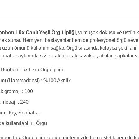
nbon Lüx Canlı Yeşil Örgü İpliği,
yumuşak dokusu ve üstün kal
nek sunar. Hem yeni başlayanlar hem de profesyonel örgü severle
a uzun ömürlü kullanım sağlar. Örgü sırasında kolayca şekil alı
onbahar aylarında sizi sıcak tutacak kazaklar, atkılar, şapkalar v
Bonbon Lüx Ekru Örgü İpliği
ımı (Hammaddesi) : %100 Akrilik
 gramajı : 100
t metrajı : 240
m : Kış, Sonbahar
e kullanılabilir : Örgü
bon Lüx Örgü İpliği, örgü projelerinizde hem estetik hem de ko