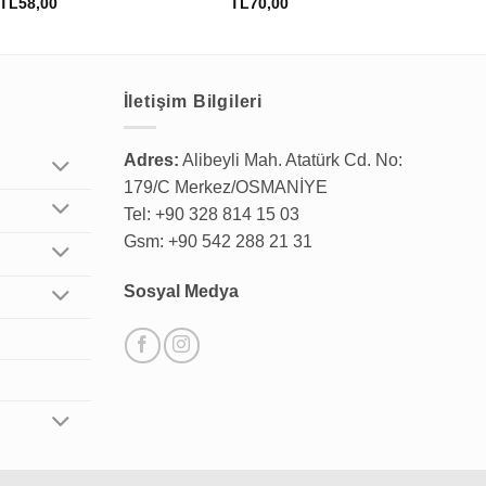
TL
58,00
TL
70,00
TL
İletişim Bilgileri
Adres:
Alibeyli Mah. Atatürk Cd. No:
179/C Merkez/OSMANİYE
Tel: +90 328 814 15 03
Gsm: +90 542 288 21 31
Sosyal Medya