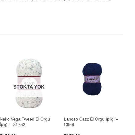
STOKTA YOK
+
+
Nako Vega Tweed El Örğü
Lanoso Cazz El Örgü İpliği –
Him
İpliği – 31752
C958
Pil
73