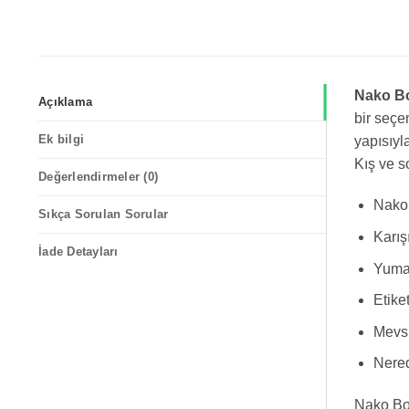
Nako Bo
Açıklama
bir seçe
Ek bilgi
yapısıyl
Kış ve s
Değerlendirmeler (0)
Nako 
Sıkça Sorulan Sorular
Karış
İade Detayları
Yumak
Etike
Mevsi
Nered
Nako Bon