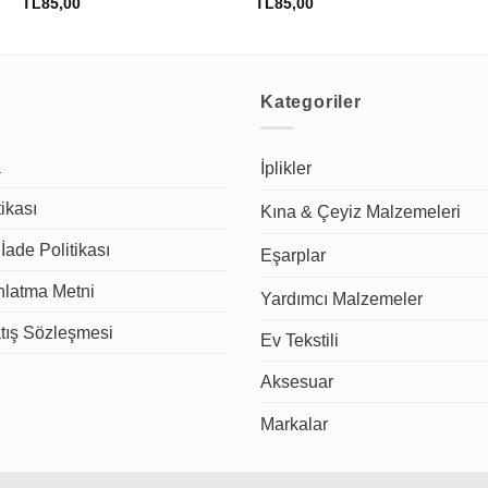
TL
85,00
TL
85,00
Kategoriler
a
İplikler
tikası
Kına & Çeyiz Malzemeleri
İade Politikası
Eşarplar
latma Metni
Yardımcı Malzemeler
tış Sözleşmesi
Ev Tekstili
Aksesuar
Markalar