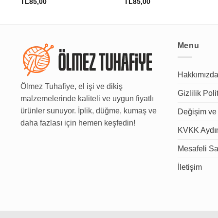
TL
85,00
TL
85,00
Menu
Hakkımızd
Ölmez Tuhafiye, el işi ve dikiş
Gizlilik Poli
malzemelerinde kaliteli ve uygun fiyatlı
ürünler sunuyor. İplik, düğme, kumaş ve
Değişim ve 
daha fazlası için hemen keşfedin!
KVKK Aydın
Mesafeli Sa
İletişim