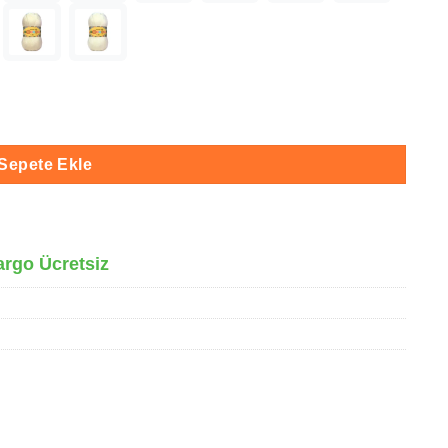
0 adet
Sepete Ekle
argo Ücretsiz