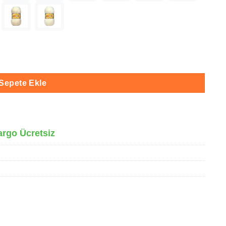
det
Sepete Ekle
argo Ücretsiz