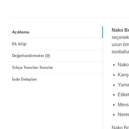
Nako Bo
Açıklama
seçenek 
Ek bilgi
uzun ömü
sonbahar
Değerlendirmeler (0)
Nako 
Sıkça Sorulan Sorular
Karış
İade Detayları
Yumak
Etike
Mevsi
Nered
Nako Bon