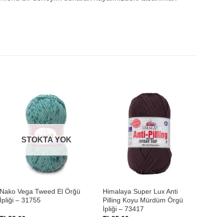
STOKTA YOK
+
+
Nako Vega Tweed El Örğü
Himalaya Super Lux Anti
Nak
İpliği – 31755
Pilling Koyu Mürdüm Örgü
İpl
İpliği – 73417