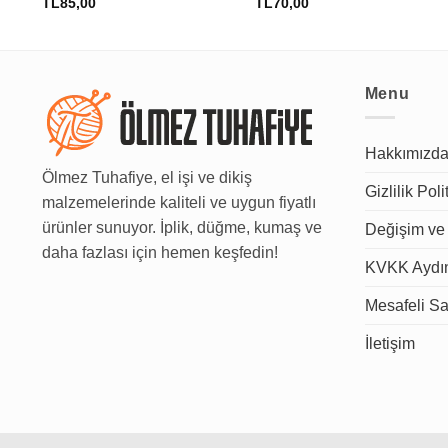
TL
85,00
TL
70,00
Menu
Hakkımızd
Ölmez Tuhafiye, el işi ve dikiş
Gizlilik Poli
malzemelerinde kaliteli ve uygun fiyatlı
ürünler sunuyor. İplik, düğme, kumaş ve
Değişim ve 
daha fazlası için hemen keşfedin!
KVKK Aydın
Mesafeli Sa
İletişim