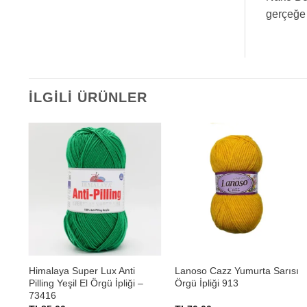
gerçeğe 
İLGILI ÜRÜNLER
+
+
cu
Himalaya Super Lux Anti
Lanoso Cazz Yumurta Sarısı
Pilling Yeşil El Örgü İpliği –
Örgü İpliği 913
73416