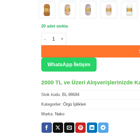
20 adet stokta
Nako Bonbon Lüx Mürdüm Örgü İpliği 98684 a
WhatsApp İletişim
2000 TL ve Üzeri Alışverişlerinizde K
Stok kodu:
BL-98684
Kategoriler:
Örgü İplikleri
Marka:
Nako