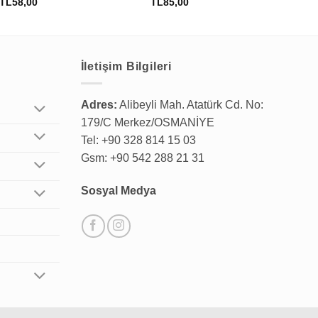
TL
58,00
TL
85,00
TL
İletişim Bilgileri
Adres:
Alibeyli Mah. Atatürk Cd. No:
179/C Merkez/OSMANİYE
Tel: +90 328 814 15 03
Gsm: +90 542 288 21 31
Sosyal Medya