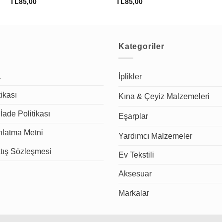
TL
85,00
TL
85,00
Kategoriler
a
İplikler
tikası
Kına & Çeyiz Malzemeleri
İade Politikası
Eşarplar
latma Metni
Yardımcı Malzemeler
tış Sözleşmesi
Ev Tekstili
Aksesuar
Markalar