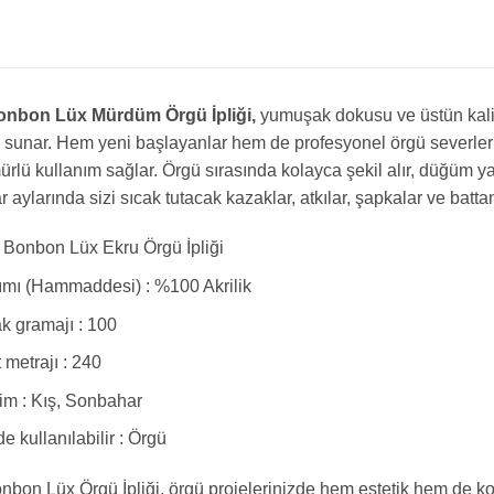
nbon Lüx Mürdüm Örgü İpliği,
yumuşak dokusu ve üstün kalite
sunar. Hem yeni başlayanlar hem de profesyonel örgü severler iç
rlü kullanım sağlar. Örgü sırasında kolayca şekil alır, düğüm 
 aylarında sizi sıcak tutacak kazaklar, atkılar, şapkalar ve batta
Bonbon Lüx Ekru Örgü İpliği
ımı (Hammaddesi) : %100 Akrilik
 gramajı : 100
t metrajı : 240
m : Kış, Sonbahar
e kullanılabilir : Örgü
bon Lüx Örgü İpliği, örgü projelerinizde hem estetik hem de ko