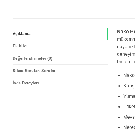
Nako Bo
Açıklama
mükemmel
Ek bilgi
dayanıkl
deneyimi
Değerlendirmeler (0)
bir tercih
Sıkça Sorulan Sorular
Nako 
İade Detayları
Karış
Yumak
Etike
Mevsi
Nered