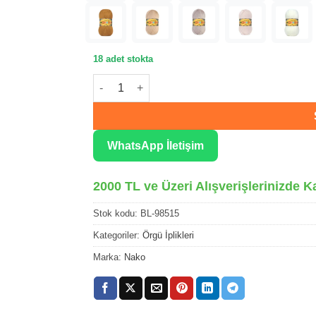
18 adet stokta
Nako Bonbon Lüx Sütlü Kahve Örgü İpliği 985
WhatsApp İletişim
2000 TL ve Üzeri Alışverişlerinizde K
Stok kodu:
BL-98515
Kategoriler:
Örgü İplikleri
Marka:
Nako