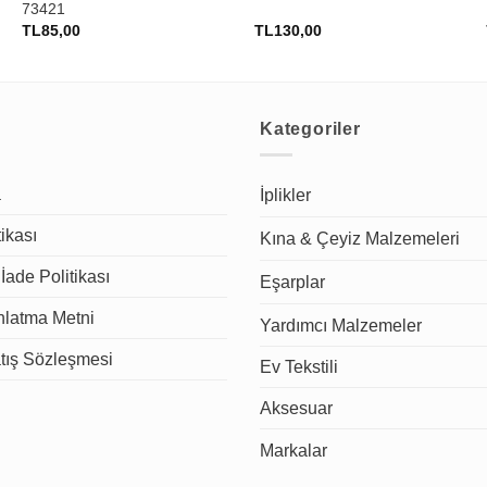
73421
TL
85,00
TL
130,00
Kategoriler
a
İplikler
tikası
Kına & Çeyiz Malzemeleri
İade Politikası
Eşarplar
latma Metni
Yardımcı Malzemeler
tış Sözleşmesi
Ev Tekstili
Aksesuar
Markalar