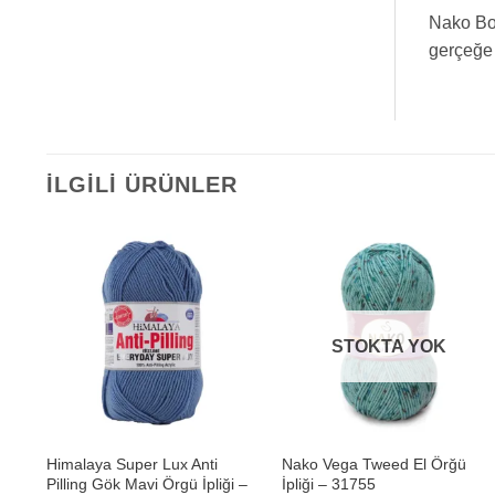
Nako Bon
gerçeğe 
İLGILI ÜRÜNLER
STOKTA YOK
+
+
Himalaya Super Lux Anti
Nako Vega Tweed El Örğü
Pilling Gök Mavi Örgü İpliği –
İpliği – 31755