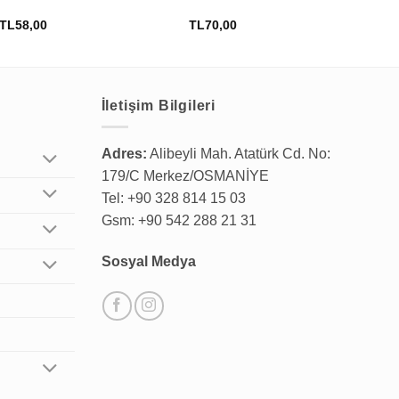
73
TL
58,00
TL
70,00
TL
İletişim Bilgileri
Adres:
Alibeyli Mah. Atatürk Cd. No:
179/C Merkez/OSMANİYE
Tel: +90 328 814 15 03
Gsm: +90 542 288 21 31
Sosyal Medya