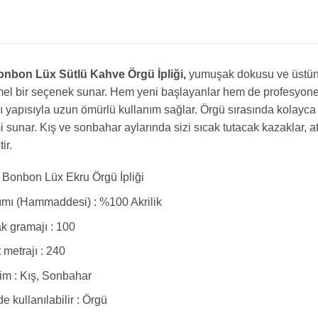
nbon Lüx Sütlü Kahve Örgü İpliği,
yumuşak dokusu ve üstün ka
 bir seçenek sunar. Hem yeni başlayanlar hem de profesyonel ör
ı yapısıyla uzun ömürlü kullanım sağlar. Örgü sırasında kolayca
 sunar. Kış ve sonbahar aylarında sizi sıcak tutacak kazaklar, a
tir.
Bonbon Lüx Ekru Örgü İpliği
ımı (Hammaddesi) : %100 Akrilik
 gramajı : 100
t metrajı : 240
m : Kış, Sonbahar
e kullanılabilir : Örgü