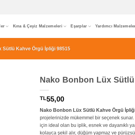
ler
Kına & Çeyiz Malzemeleri
Eşarplar
Yardımcı Malzemele
Sütlü Kahve Örgü İpliği 98515
Nako Bonbon Lüx Sütlü 
55,00
TL
Nako Bonbon Lüx Sütlü Kahve Örgü İpliği
projelerinizde mükemmel bir seçenek sunar.
için ideal olan bu iplik, esnek ve dayanıklı 
kolayca şekil alır, düğüm yapmaz ve pürüzsüz