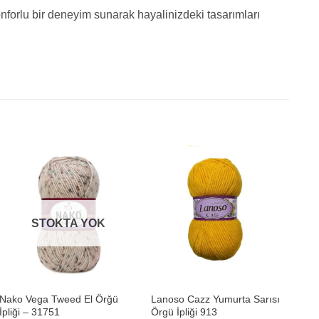
nforlu bir deneyim sunarak hayalinizdeki tasarımları
STOKTA YOK
+
+
Nako Vega Tweed El Örğü
Lanoso Cazz Yumurta Sarısı
Him
İpliği – 31751
Örgü İpliği 913
Pil