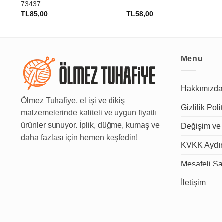
73437
TL
85,00
TL
58,00
Menu
Hakkımızd
Ölmez Tuhafiye, el işi ve dikiş
Gizlilik Poli
malzemelerinde kaliteli ve uygun fiyatlı
ürünler sunuyor. İplik, düğme, kumaş ve
Değişim ve 
daha fazlası için hemen keşfedin!
KVKK Aydın
Mesafeli Sa
İletişim