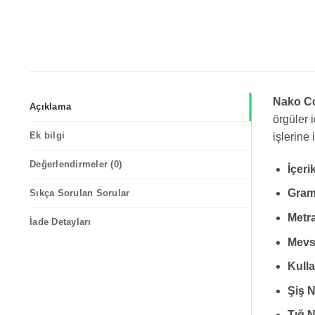
Nako Co
Açıklama
örgüler 
Ek bilgi
işlerine 
Değerlendirmeler (0)
İçeri
Gram
Sıkça Sorulan Sorular
Metra
İade Detayları
Mevs
Kulla
Şiş 
Tığ 