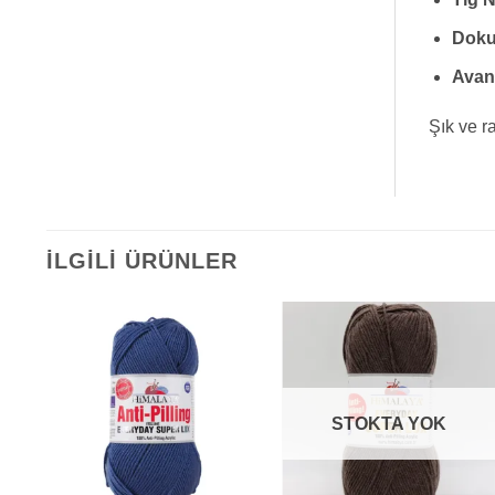
Doku
Avant
Şık ve ra
İLGILI ÜRÜNLER
STOKTA YOK
+
+