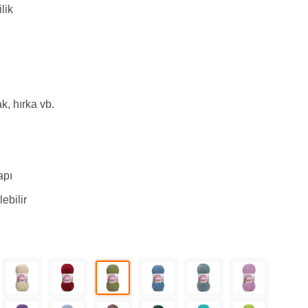
lik
k, hırka vb.
apı
ebilir