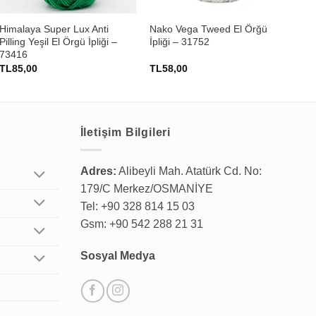
Himalaya Super Lux Anti
Nako Vega Tweed El Örğü
Him
Pilling Yeşil El Örgü İpliği –
İpliği – 31752
Pil
73416
İpl
TL
85,00
TL
58,00
TL
İletişim Bilgileri
Adres:
Alibeyli Mah. Atatürk Cd. No:
179/C Merkez/OSMANİYE
Tel: +90 328 814 15 03
Gsm: +90 542 288 21 31
Sosyal Medya