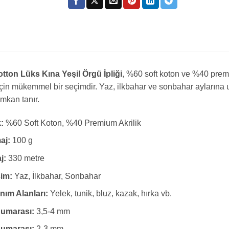
tton Lüks Kına Yeşil Örgü İpliği
, %60 soft koton ve %40 premi
için mükemmel bir seçimdir. Yaz, ilkbahar ve sonbahar aylarına 
imkan tanır.
k:
%60 Soft Koton, %40 Premium Akrilik
aj:
100 g
j:
330 metre
im:
Yaz, İlkbahar, Sonbahar
nım Alanları:
Yelek, tunik, bluz, kazak, hırka vb.
Numarası:
3,5-4 mm
Numarası:
2-3 mm