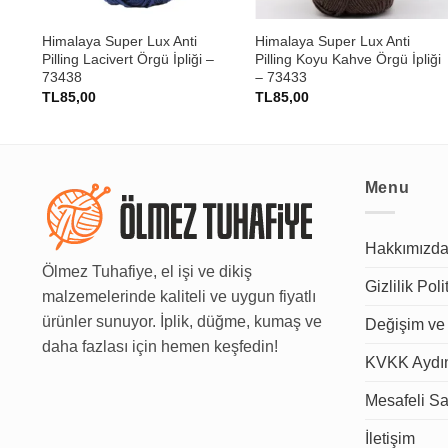
Himalaya Super Lux Anti
Himalaya Super Lux Anti
Pilling Lacivert Örgü İpliği –
Pilling Koyu Kahve Örgü İpliği
73438
– 73433
TL
85,00
TL
85,00
Menu
Hakkımızd
Ölmez Tuhafiye, el işi ve dikiş
Gizlilik Poli
malzemelerinde kaliteli ve uygun fiyatlı
ürünler sunuyor. İplik, düğme, kumaş ve
Değişim ve 
daha fazlası için hemen keşfedin!
KVKK Aydın
Mesafeli Sa
İletişim