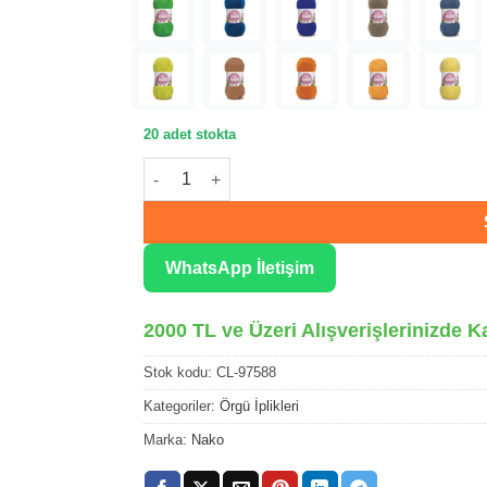
20 adet stokta
Nako Cotton Lüks Kına Yeşil Örgü İpliği 97588
WhatsApp İletişim
2000 TL ve Üzeri Alışverişlerinizde K
Stok kodu:
CL-97588
Kategoriler:
Örgü İplikleri
Marka:
Nako