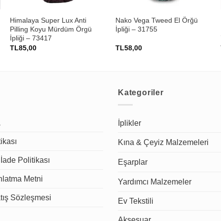
Himalaya Super Lux Anti
Nako Vega Tweed El Örğü
Pilling Koyu Mürdüm Örgü
İpliği – 31755
İpliği – 73417
TL
85,00
TL
58,00
Kategoriler
a
İplikler
tikası
Kına & Çeyiz Malzemeleri
İade Politikası
Eşarplar
latma Metni
Yardımcı Malzemeler
tış Sözleşmesi
Ev Tekstili
Aksesuar