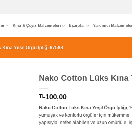
ler
Kına & Çeyiz Malzemeleri
Eşarplar
Yardımcı Malzemele
Kına Yeşil Örgü İpliği 97588
Nako Cotton Lüks Kına Y
100,00
TL
Nako Cotton Lüks Kına Yeşil Örgü İpliği
, 
yumuşak ve konforlu örgüler için mükemmel b
yapısıyla, nefes alabilen ve uzun ömürlü el iş