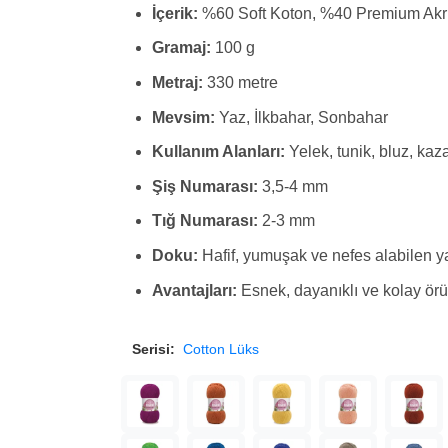
İçerik:
%60 Soft Koton, %40 Premium Akri
Gramaj:
100 g
Metraj:
330 metre
Mevsim:
Yaz, İlkbahar, Sonbahar
Kullanım Alanları:
Yelek, tunik, bluz, kaza
Şiş Numarası:
3,5-4 mm
Tığ Numarası:
2-3 mm
Doku:
Hafif, yumuşak ve nefes alabilen y
Avantajları:
Esnek, dayanıklı ve kolay örül
Serisi:
Cotton Lüks