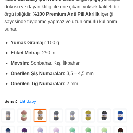
dokusu ve dayanıklılığı ile öne çıkan, yüksek kaliteli bir
örgü ipliğidir.
%100 Premium Anti Pill Akrilik
içeriği
sayesinde tüylenme yapmaz ve uzun ömürlü kullanım
sunar.
Yumak Gramajı:
100 g
Etiket Metrajı:
250 m
Mevsim:
Sonbahar, Kış, İlkbahar
Önerilen Şiş Numaraları:
3,5 – 4,5 mm
Önerilen Tığ Numaraları:
2 mm
Serisi:
Elit Baby