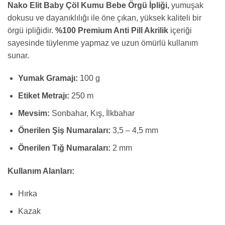
Nako Elit Baby Çöl Kumu Bebe Örgü İpliği,
yumuşak
dokusu ve dayanıklılığı ile öne çıkan, yüksek kaliteli bir
örgü ipliğidir.
%100 Premium Anti Pill Akrilik
içeriği
sayesinde tüylenme yapmaz ve uzun ömürlü kullanım
sunar.
Yumak Gramajı:
100 g
Etiket Metrajı:
250 m
Mevsim:
Sonbahar, Kış, İlkbahar
Önerilen Şiş Numaraları:
3,5 – 4,5 mm
Önerilen Tığ Numaraları:
2 mm
Kullanım Alanları:
Hırka
Kazak