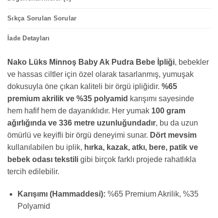
Sıkça Sorulan Sorular
İade Detayları
Nako Lüks Minnoş Baby Ak Pudra Bebe İpliği
, bebekler
ve hassas ciltler için özel olarak tasarlanmış, yumuşak
dokusuyla öne çıkan kaliteli bir örgü ipliğidir.
%65
premium akrilik ve %35 polyamid
karışımı sayesinde
hem hafif hem de dayanıklıdır. Her yumak
100 gram
ağırlığında ve 336 metre uzunluğundadır
, bu da uzun
ömürlü ve keyifli bir örgü deneyimi sunar.
Dört mevsim
kullanılabilen bu iplik,
hırka, kazak, atkı, bere, patik ve
bebek odası tekstili
gibi birçok farklı projede rahatlıkla
tercih edilebilir.
Karışımı (Hammaddesi):
%65 Premium Akrilik, %35
Polyamid