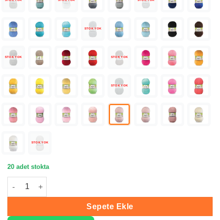
STOK YOK
STOK YOK
STOK YOK
STOK YOK
STOK YOK
STOK YOK
STOK YOK
STOK YOK
20 adet stokta
Nako Lüks Minnoş Baby Ak Pudra Bebe İpliği 01479 adet
Sepete Ekle