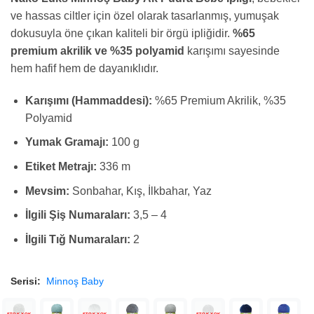
ve hassas ciltler için özel olarak tasarlanmış, yumuşak
dokusuyla öne çıkan kaliteli bir örgü ipliğidir.
%65
premium akrilik ve %35 polyamid
karışımı sayesinde
hem hafif hem de dayanıklıdır.
Karışımı (Hammaddesi):
%65 Premium Akrilik, %35
Polyamid
Yumak Gramajı:
100 g
Etiket Metrajı:
336 m
Mevsim:
Sonbahar, Kış, İlkbahar, Yaz
İlgili Şiş Numaraları:
3,5 – 4
İlgili Tığ Numaraları:
2
Serisi:
Minnoş Baby