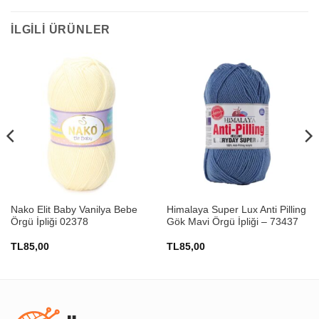
İLGILI ÜRÜNLER
Nako Elit Baby Vanilya Bebe
Himalaya Super Lux Anti Pilling
Örgü İpliği 02378
Gök Mavi Örgü İpliği – 73437
TL
85,00
TL
85,00