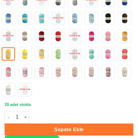
STOK YOK
STOK YOK
STOK YOK
STOK YOK
STOK YOK
STOK YOK
STOK YOK
STOK YOK
20 adet stokta
Nako Lüks Minnoş Baby Sarı Bebe İpliği 00184 adet
Sepete Ekle