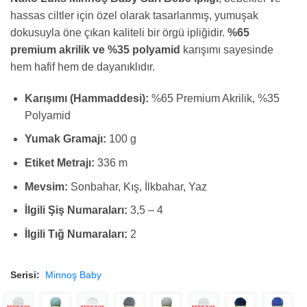
hassas ciltler için özel olarak tasarlanmış, yumuşak
dokusuyla öne çıkan kaliteli bir örgü ipliğidir.
%65
premium akrilik ve %35 polyamid
karışımı sayesinde
hem hafif hem de dayanıklıdır.
Karışımı (Hammaddesi):
%65 Premium Akrilik, %35
Polyamid
Yumak Gramajı:
100 g
Etiket Metrajı:
336 m
Mevsim:
Sonbahar, Kış, İlkbahar, Yaz
İlgili Şiş Numaraları:
3,5 – 4
İlgili Tığ Numaraları:
2
Serisi:
Minnoş Baby