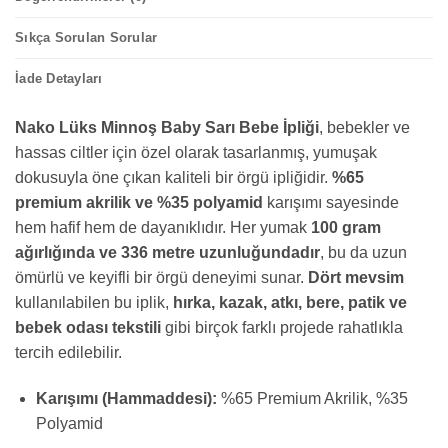
Sıkça Sorulan Sorular
İade Detayları
Nako Lüks Minnoş Baby Sarı Bebe İpliği
, bebekler ve
hassas ciltler için özel olarak tasarlanmış, yumuşak
dokusuyla öne çıkan kaliteli bir örgü ipliğidir.
%65
premium akrilik ve %35 polyamid
karışımı sayesinde
hem hafif hem de dayanıklıdır. Her yumak
100 gram
ağırlığında ve 336 metre uzunluğundadır
, bu da uzun
ömürlü ve keyifli bir örgü deneyimi sunar.
Dört mevsim
kullanılabilen bu iplik,
hırka, kazak, atkı, bere, patik ve
bebek odası tekstili
gibi birçok farklı projede rahatlıkla
tercih edilebilir.
Karışımı (Hammaddesi):
%65 Premium Akrilik, %35
Polyamid