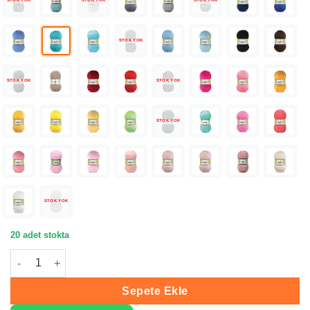
STOK YOK
STOK YOK
STOK YOK
STOK YOK
STOK YOK
STOK YOK
STOK YOK
STOK YOK
20 adet stokta
Nako Lüks Minnoş Baby Turkuaz Bebe İpliği 03323 adet
Sepete Ekle