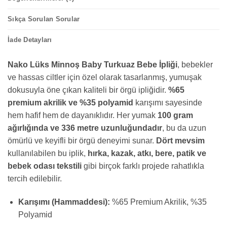
Sıkça Sorulan Sorular
İade Detayları
Nako Lüks Minnoş Baby Turkuaz Bebe İpliği
, bebekler
ve hassas ciltler için özel olarak tasarlanmış, yumuşak
dokusuyla öne çıkan kaliteli bir örgü ipliğidir.
%65
premium akrilik ve %35 polyamid
karışımı sayesinde
hem hafif hem de dayanıklıdır. Her yumak
100 gram
ağırlığında ve 336 metre uzunluğundadır
, bu da uzun
ömürlü ve keyifli bir örgü deneyimi sunar.
Dört mevsim
kullanılabilen bu iplik,
hırka, kazak, atkı, bere, patik ve
bebek odası tekstili
gibi birçok farklı projede rahatlıkla
tercih edilebilir.
Karışımı (Hammaddesi):
%65 Premium Akrilik, %35
Polyamid