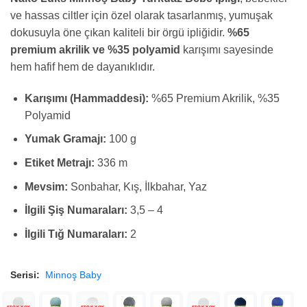
ve hassas ciltler için özel olarak tasarlanmış, yumuşak
dokusuyla öne çıkan kaliteli bir örgü ipliğidir.
%65
premium akrilik ve %35 polyamid
karışımı sayesinde
hem hafif hem de dayanıklıdır.
Karışımı (Hammaddesi):
%65 Premium Akrilik, %35
Polyamid
Yumak Gramajı:
100 g
Etiket Metrajı:
336 m
Mevsim:
Sonbahar, Kış, İlkbahar, Yaz
İlgili Şiş Numaraları:
3,5 – 4
İlgili Tığ Numaraları:
2
Serisi:
Minnoş Baby