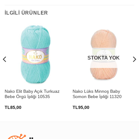
İLGILI ÜRÜNLER
STOKTA YOK
Nako Elit Baby Açık Turkuaz
Nako Lüks Minnoş Baby
Bebe Örgü İpliği 10535
Somon Bebe İpliği 11320
TL
85,00
TL
95,00