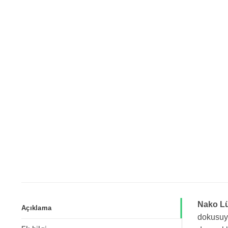
Nako Lü
Açıklama
dokusuyla