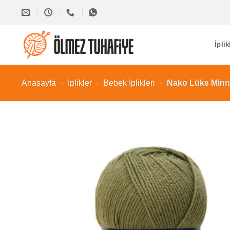
İçeriğe
atla
İplik
Anasayfa
-
İplikler
-
Bebek İplikleri
-
Nako Lüks Minno