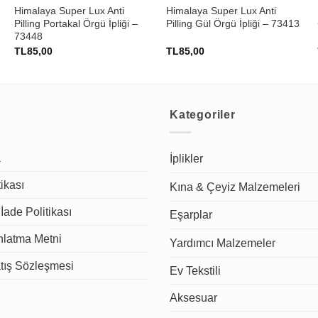
Himalaya Super Lux Anti
Himalaya Super Lux Anti
Pilling Portakal Örgü İpliği –
Pilling Gül Örgü İpliği – 73413
73448
TL
85,00
TL
85,00
Kategoriler
a
İplikler
tikası
Kına & Çeyiz Malzemeleri
İade Politikası
Eşarplar
latma Metni
Yardımcı Malzemeler
tış Sözleşmesi
Ev Tekstili
Aksesuar