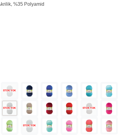
rilik, %35 Polyamid
STOK YOK
STOK YOK
STOK YOK
STOK YOK