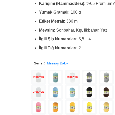
Karışımı (Hammaddesi):
%65 Premium Ak
Yumak Gramajı:
100 g
Etiket Metrajı:
336 m
Mevsim:
Sonbahar, Kış, İlkbahar, Yaz
İlgili Şiş Numaraları:
3,5 – 4
İlgili Tığ Numaraları:
2
Serisi:
Minnoş Baby
STOK YOK
STOK YOK
STOK YOK