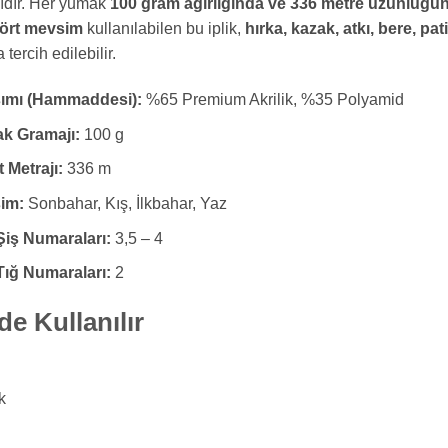
ıdır. Her yumak
100 gram ağırlığında ve 336 metre uzunluğu
ört mevsim
kullanılabilen bu iplik,
hırka, kazak, atkı, bere, pat
a tercih edilebilir.
şımı (Hammaddesi):
%65 Premium Akrilik, %35 Polyamid
k Gramajı:
100 g
t Metrajı:
336 m
im:
Sonbahar, Kış, İlkbahar, Yaz
i Şiş Numaraları:
3,5 – 4
i Tığ Numaraları:
2
e Kullanılır
k