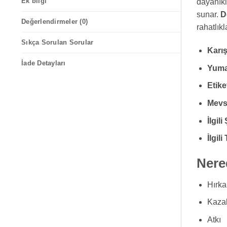
Ek bilgi
dayanıkl
sunar.
D
Değerlendirmeler (0)
rahatlıkl
Sıkça Sorulan Sorular
Karı
İade Detayları
Yuma
Etike
Mevs
İlgil
İlgil
Nered
Hırka
Kaza
Atkı