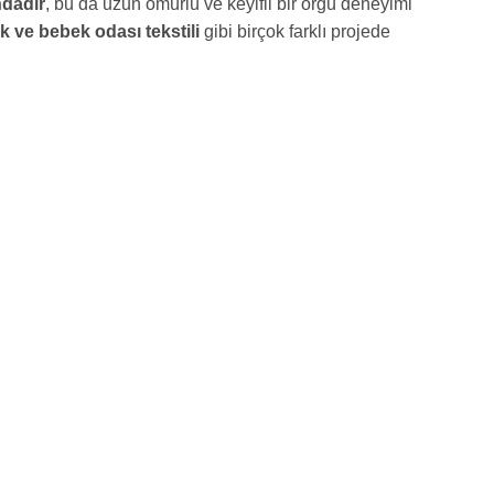
ndadır
, bu da uzun ömürlü ve keyifli bir örgü deneyimi
ik ve bebek odası tekstili
gibi birçok farklı projede