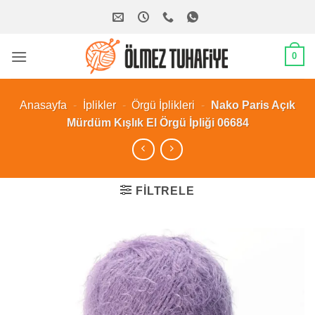
İçeriğe
atla
0
Anasayfa
-
İplikler
-
Örgü İplikleri
-
Nako Paris Açık
Mürdüm Kışlık El Örgü İpliği 06684
FILTRELE