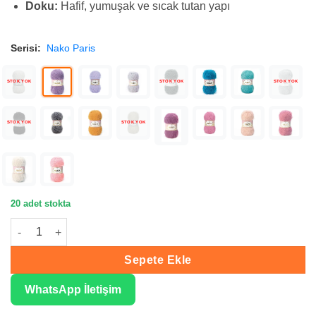
Doku:
Hafif, yumuşak ve sıcak tutan yapı
Serisi:
Nako Paris
STOK YOK
STOK YOK
STOK YOK
STOK YOK
STOK YOK
20 adet stokta
Nako Paris Açık Mürdüm Kışlık El Örgü İpliği 06684 adet
Sepete Ekle
WhatsApp İletişim