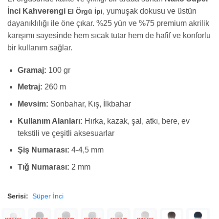
İnci Kahverengi
, yumuşak dokusu ve üstün
El Örgü İpi
dayanıklılığı ile öne çıkar. %25 yün ve %75 premium akrilik
karışımı sayesinde hem sıcak tutar hem de hafif ve konforlu
bir kullanım sağlar.
Gramaj:
100 gr
Metraj:
260 m
Mevsim:
Sonbahar, Kış, İlkbahar
Kullanım Alanları:
Hırka, kazak, şal, atkı, bere, ev
tekstili ve çeşitli aksesuarlar
Şiş Numarası:
4-4,5 mm
Tığ Numarası:
2 mm
Serisi:
Süper İnci