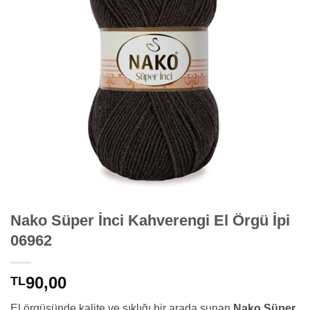
Nako Süper İnci Kahverengi El Örgü İpi
06962
90,00
TL
El örgüsünde kalite ve şıklığı bir arada sunan
Nako Süper