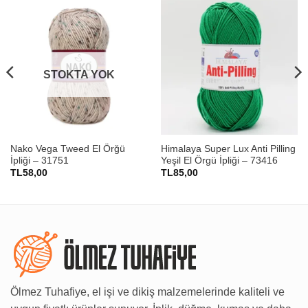
STOKTA YOK
Nako Vega Tweed El Örğü
Himalaya Super Lux Anti Pilling
İpliği – 31751
Yeşil El Örgü İpliği – 73416
TL
58,00
TL
85,00
Ölmez Tuhafiye, el işi ve dikiş malzemelerinde kaliteli ve