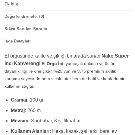
Ek bilgi
Değerlendirmeler (0)
Sıkça Sorulan Sorular
İade Detayları
El örgüsünde kalite ve şıklığı bir arada sunan
Nako Süper
İnci Kahverengi
El Örgü İpi
, yumuşak dokusu ve üstün
dayanıklılığı ile öne çıkar. %25 yün ve %75 premium akrilik
karışımı sayesinde hem sıcak tutar hem de hafif ve konforlu bir
kullanım sağlar.
Gramaj:
100 gr
Metraj:
260 m
Mevsim:
Sonbahar, Kış, İlkbahar
Kullanım Alanları:
Hırka, kazak, şal, atkı, bere, ev