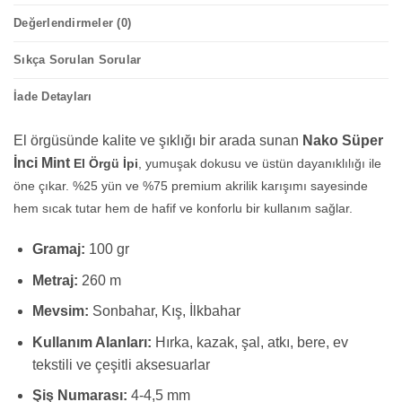
Değerlendirmeler (0)
Sıkça Sorulan Sorular
İade Detayları
El örgüsünde kalite ve şıklığı bir arada sunan
Nako Süper
İnci Mint
El Örgü İpi
, yumuşak dokusu ve üstün dayanıklılığı ile
öne çıkar. %25 yün ve %75 premium akrilik karışımı sayesinde
hem sıcak tutar hem de hafif ve konforlu bir kullanım sağlar.
Gramaj:
100 gr
Metraj:
260 m
Mevsim:
Sonbahar, Kış, İlkbahar
Kullanım Alanları:
Hırka, kazak, şal, atkı, bere, ev
tekstili ve çeşitli aksesuarlar
Şiş Numarası:
4-4,5 mm