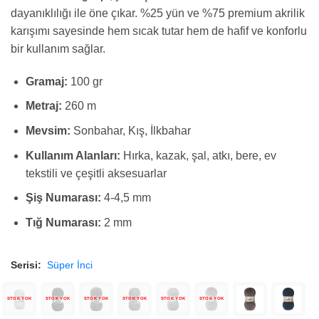
dayanıklılığı ile öne çıkar. %25 yün ve %75 premium akrilik
karışımı sayesinde hem sıcak tutar hem de hafif ve konforlu
bir kullanım sağlar.
Gramaj:
100 gr
Metraj:
260 m
Mevsim:
Sonbahar, Kış, İlkbahar
Kullanım Alanları:
Hırka, kazak, şal, atkı, bere, ev
tekstili ve çeşitli aksesuarlar
Şiş Numarası:
4-4,5 mm
Tığ Numarası:
2 mm
Serisi:
Süper İnci
STOK YOK
STOK YOK
STOK YOK
STOK YOK
STOK YOK
STOK YOK