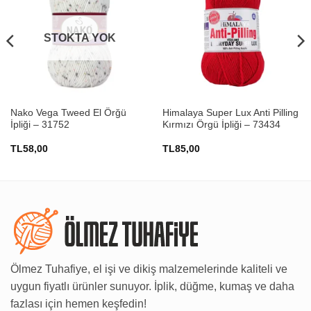
STOKTA YOK
Nako Vega Tweed El Örğü
Himalaya Super Lux Anti Pilling
İpliği – 31752
Kırmızı Örgü İpliği – 73434
TL
58,00
TL
85,00
Ölmez Tuhafiye, el işi ve dikiş malzemelerinde kaliteli ve
uygun fiyatlı ürünler sunuyor. İplik, düğme, kumaş ve daha
fazlası için hemen keşfedin!