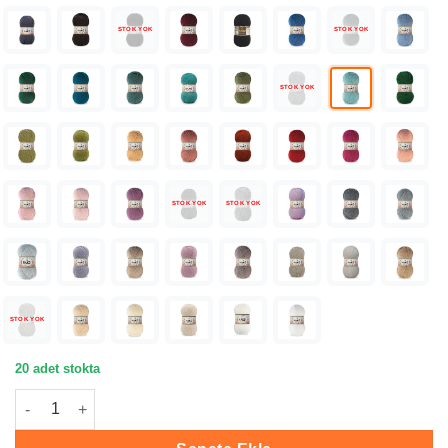
STOK YOK
STOK YOK
STOK YOK
STOK YOK
STOK YOK
STOK YOK
20 adet stokta
Nako Süper İnci Mint El Örgü İpi 02524 adet