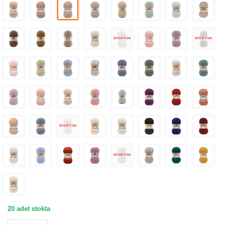
STOK YOK
STOK YOK
STOK YOK
STOK YOK
20 adet stokta
Alize Angora Gold Açık Vizon Örgü İpliği 541 adet