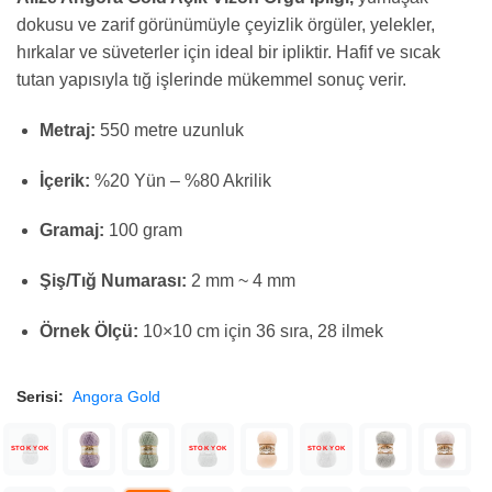
dokusu ve zarif görünümüyle çeyizlik örgüler, yelekler,
hırkalar ve süveterler için ideal bir ipliktir. Hafif ve sıcak
tutan yapısıyla tığ işlerinde mükemmel sonuç verir.
Metraj:
550 metre uzunluk
İçerik:
%20 Yün – %80 Akrilik
Gramaj:
100 gram
Şiş/Tığ Numarası:
2 mm ~ 4 mm
Örnek Ölçü:
10×10 cm için 36 sıra, 28 ilmek
Serisi:
Angora Gold
STOK YOK
STOK YOK
STOK YOK