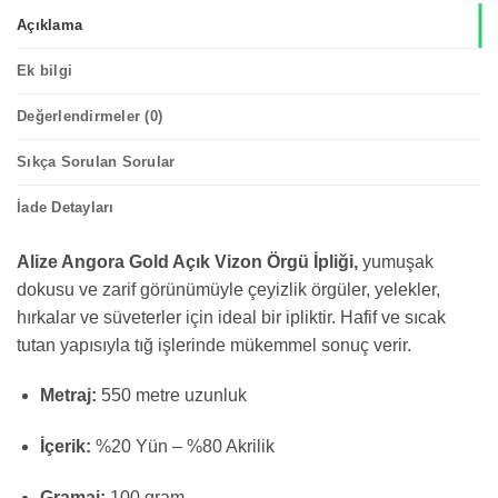
Açıklama
Ek bilgi
Değerlendirmeler (0)
Sıkça Sorulan Sorular
İade Detayları
Alize Angora Gold Açık Vizon Örgü İpliği,
yumuşak
dokusu ve zarif görünümüyle çeyizlik örgüler, yelekler,
hırkalar ve süveterler için ideal bir ipliktir. Hafif ve sıcak
tutan yapısıyla tığ işlerinde mükemmel sonuç verir.
Metraj:
550 metre uzunluk
İçerik:
%20 Yün – %80 Akrilik
Gramaj:
100 gram