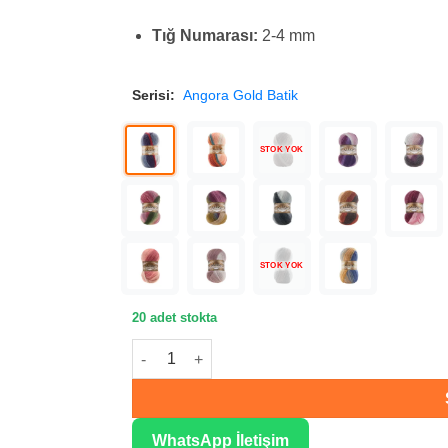
Tığ Numarası:
2-4 mm
Serisi:
Angora Gold Batik
STOK YOK
STOK YOK
20 adet stokta
Alize Angora Gold Batik Örgü İpliği 2978 adet
WhatsApp İletişim