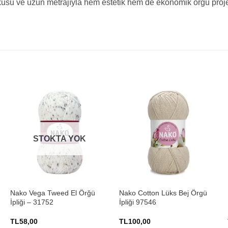
kusu ve uzun metrajıyla hem estetik hem de ekonomik örgü projele
STOKTA YOK
+
+
Nako Vega Tweed El Örğü
Nako Cotton Lüks Bej Örgü
İpliği – 31752
İpliği 97546
TL
58,00
TL
100,00