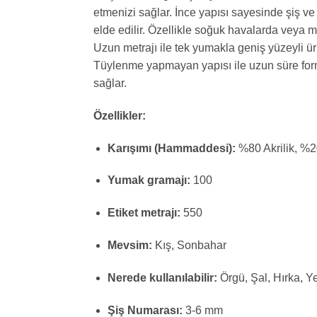
etmenizi sağlar. İnce yapısı sayesinde şiş ve
elde edilir. Özellikle soğuk havalarda veya m
Uzun metrajı ile tek yumakla geniş yüzeyli ür
Tüylenme yapmayan yapısı ile uzun süre formu
sağlar.
Özellikler:
Karışımı (Hammaddesi):
%80 Akrilik, %
Yumak gramajı:
100
Etiket metrajı:
550
Mevsim:
Kış, Sonbahar
Nerede kullanılabilir:
Örgü, Şal, Hırka, Y
Şiş Numarası:
3-6 mm