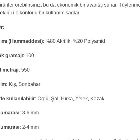
ürünler örebilirsiniz, bu da ekonomik bir avantaj sunar. Tüylen
ekliği ile konforlu bir kullanım sağlar.
er:
şımı (Hammaddesi):
%80 Akrilik, %20 Polyamid
k gramajı:
100
t metrajı:
550
im:
Kış, Sonbahar
e kullanılabilir:
Örgü, Şal, Hırka, Yelek, Kazak
Numarası:
3-6 mm
Numarası:
2-4 mm