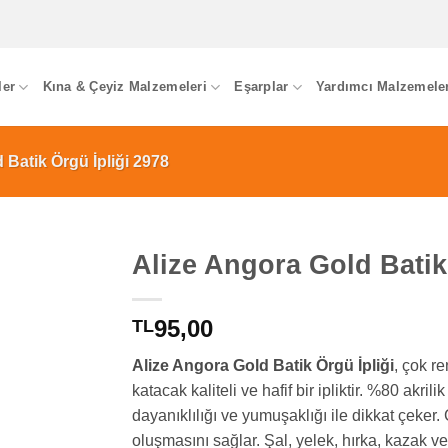
ler
Kına & Çeyiz Malzemeleri
Eşarplar
Yardımcı Malzemele
 Batik Örgü İpliği 2978
Alize Angora Gold Batik
95,00
TL
Alize Angora Gold Batik Örgü İpliği
, çok re
katacak kaliteli ve hafif bir ipliktir. %80 akri
dayanıklılığı ve yumuşaklığı ile dikkat çeker.
oluşmasını sağlar. Şal, yelek, hırka, kazak ve