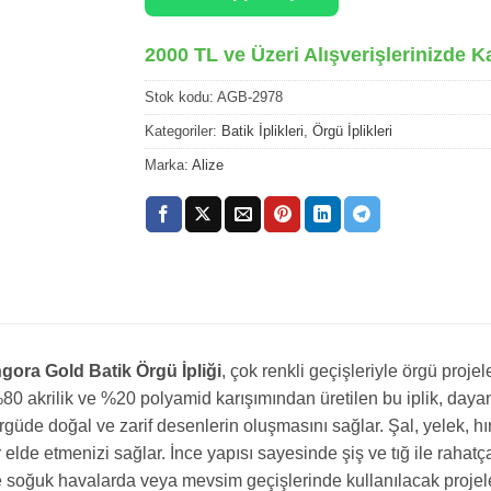
2000 TL ve Üzeri Alışverişlerinizde K
Stok kodu:
AGB-2978
Kategoriler:
Batik İplikleri
,
Örgü İplikleri
Marka:
Alize
gora Gold Batik Örgü İpliği
, çok renkli geçişleriyle örgü projel
. %80 akrilik ve %20 polyamid karışımından üretilen bu iplik, dayan
örgüde doğal ve zarif desenlerin oluşmasını sağlar. Şal, yelek, hı
 elde etmenizi sağlar. İnce yapısı sayesinde şiş ve tığ ile rahatç
e soğuk havalarda veya mevsim geçişlerinde kullanılacak projele