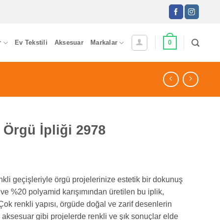
0
r
Ev Tekstili
Aksesuar
Markalar
 Örgü İpliği 2978
nkli geçişleriyle örgü projelerinize estetik bir dokunuş
lik ve %20 polyamid karışımından üretilen bu iplik,
 Çok renkli yapısı, örgüde doğal ve zarif desenlerin
 aksesuar gibi projelerde renkli ve şık sonuçlar elde