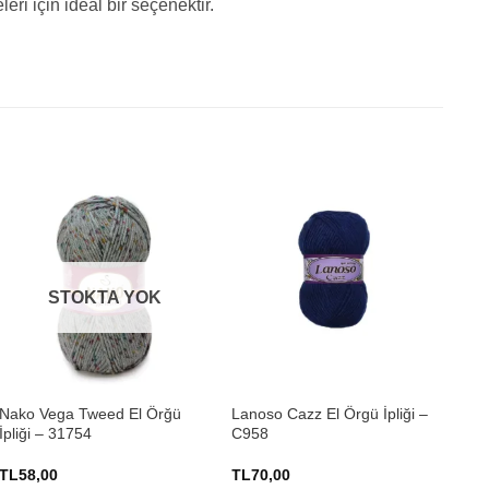
ri için ideal bir seçenektir.
STOKTA YOK
+
+
Nako Vega Tweed El Örğü
Lanoso Cazz El Örgü İpliği –
Lan
İpliği – 31754
C958
Örg
TL
58,00
TL
70,00
TL