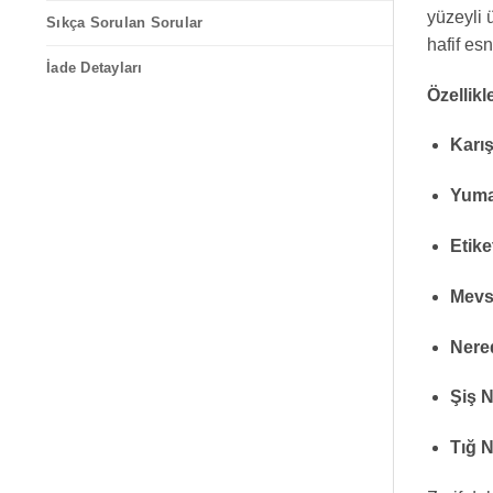
yüzeyli 
Sıkça Sorulan Sorular
hafif esn
İade Detayları
Özellikl
Karı
Yuma
Etike
Mevs
Nered
Şiş 
Tığ 