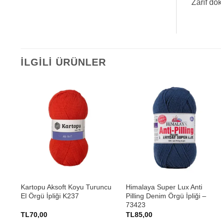
Zarif do
İLGILI ÜRÜNLER
+
+
Kartopu Aksoft Koyu Turuncu
Himalaya Super Lux Anti
El Örgü İpliği K237
Pilling Denim Örgü İpliği –
73423
TL
70,00
TL
85,00