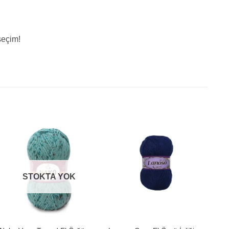
seçim!
STOKTA YOK
+
+