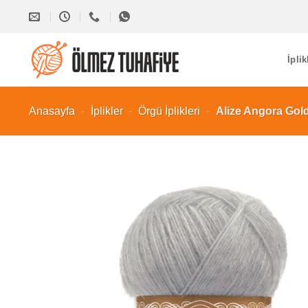
İçeriğe
atla
İplik
Anasayfa
-
İplikler
-
Örgü İplikleri
-
Alize Angora Gold 