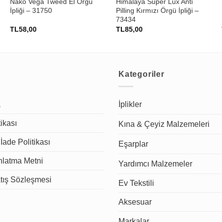
Nako Vega Tweed El Örğü
Himalaya Super Lux Anti
İpliği – 31750
Pilling Kırmızı Örgü İpliği –
73434
TL
58,00
TL
85,00
Kategoriler
a
İplikler
tikası
Kına & Çeyiz Malzemeleri
İade Politikası
Eşarplar
latma Metni
Yardımcı Malzemeler
tış Sözleşmesi
Ev Tekstili
Aksesuar
Markalar