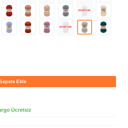
STOK YOK
STOK YOK
 adet
Sepete Ekle
argo Ücretsiz