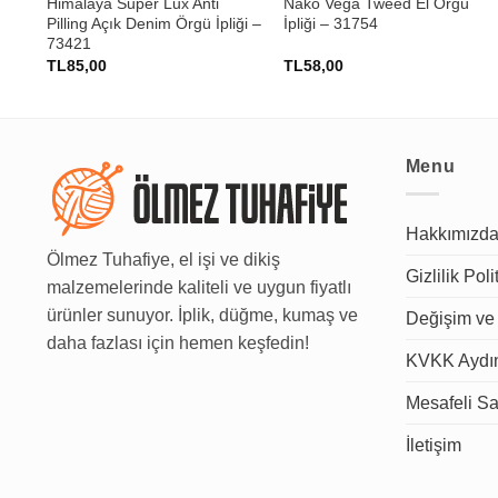
ü
Himalaya Super Lux Anti
Nako Vega Tweed El Örğü
Pilling Açık Denim Örgü İpliği –
İpliği – 31754
73421
TL
85,00
TL
58,00
Menu
Hakkımızd
Ölmez Tuhafiye, el işi ve dikiş
Gizlilik Poli
malzemelerinde kaliteli ve uygun fiyatlı
ürünler sunuyor. İplik, düğme, kumaş ve
Değişim ve 
daha fazlası için hemen keşfedin!
KVKK Aydın
Mesafeli Sa
İletişim