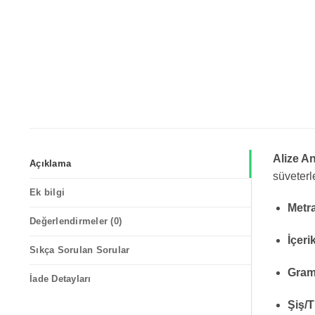
Alize An
Açıklama
süveterle
Ek bilgi
Metra
Değerlendirmeler (0)
İçeri
Sıkça Sorulan Sorular
Gram
İade Detayları
Şiş/