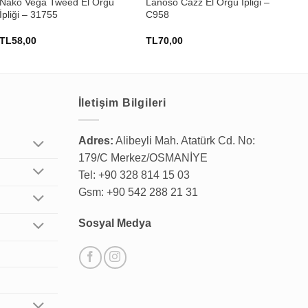
Nako Vega Tweed El Örğü
Lanoso Cazz El Örgü İpliği –
Him
İpliği – 31755
C958
Pil
İpl
TL
58,00
TL
70,00
TL
İletişim Bilgileri
Adres:
Alibeyli Mah. Atatürk Cd. No:
179/C Merkez/OSMANİYE
Tel: +90 328 814 15 03
Gsm: +90 542 288 21 31
Sosyal Medya