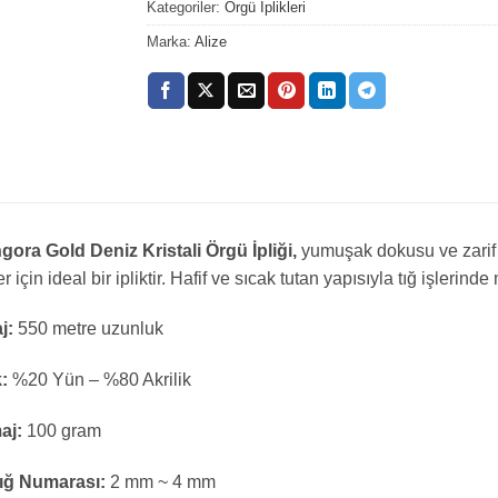
Kategoriler:
Örgü İplikleri
Marka:
Alize
gora Gold Deniz Kristali Örgü İpliği,
yumuşak dokusu ve zarif g
r için ideal bir ipliktir. Hafif ve sıcak tutan yapısıyla tığ işleri
j:
550 metre uzunluk
k:
%20 Yün – %80 Akrilik
aj:
100 gram
Tığ Numarası:
2 mm ~ 4 mm