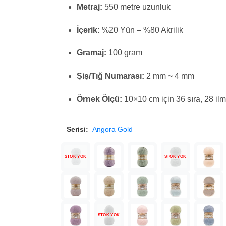
Metraj:
550 metre uzunluk
İçerik:
%20 Yün – %80 Akrilik
Gramaj:
100 gram
Şiş/Tığ Numarası:
2 mm ~ 4 mm
Örnek Ölçü:
10×10 cm için 36 sıra, 28 il
Serisi:
Angora Gold
STOK YOK
STOK YOK
STOK YOK