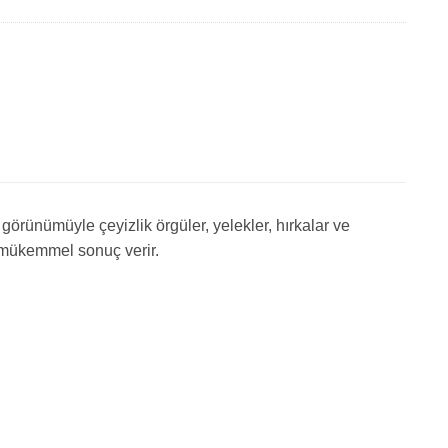
örünümüyle çeyizlik örgüler, yelekler, hırkalar ve
nde mükemmel sonuç verir.