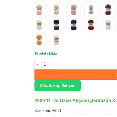
18 adet stokta
Alize Angora Gold Deniz Kristali Örgü İpliği 21
WhatsApp İletişim
2000 TL ve Üzeri Alışverişlerinizde K
Stok kodu:
AG-21