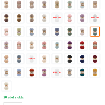
STOK YOK
STOK YOK
STOK YOK
STOK YOK
20 adet stokta
Alize Angora Gold Göl Mavisi Örgü İpliği 164 adet