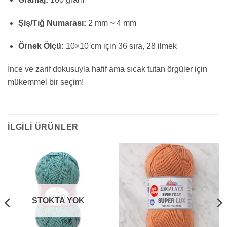
Şiş/Tığ Numarası:
2 mm ~ 4 mm
Örnek Ölçü:
10×10 cm için 36 sıra, 28 ilmek
İnce ve zarif dokusuyla hafif ama sıcak tutan örgüler için
mükemmel bir seçim!
İLGILI ÜRÜNLER
STOKTA YOK