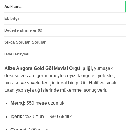
Açıklama
Ek bilgi
Değerlendirmeler (0)
Sıkça Sorulan Sorular
İade Detayları
Alize Angora Gold Göl Mavisi Örgü İpliği,
yumuşak
dokusu ve zarif görünümüyle çeyizlik örgüler, yelekler,
hırkalar ve süveterler için ideal bir ipliktir. Hafif ve sıcak
tutan yapısıyla tığ işlerinde mükemmel sonuç verir.
Metraj:
550 metre uzunluk
İçerik:
%20 Yün – %80 Akrilik
Gramaj:
100 gram