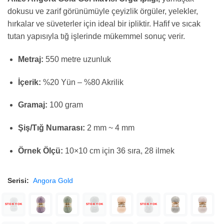
dokusu ve zarif görünümüyle çeyizlik örgüler, yelekler,
hırkalar ve süveterler için ideal bir ipliktir. Hafif ve sıcak
tutan yapısıyla tığ işlerinde mükemmel sonuç verir.
Metraj:
550 metre uzunluk
İçerik:
%20 Yün – %80 Akrilik
Gramaj:
100 gram
Şiş/Tığ Numarası:
2 mm ~ 4 mm
Örnek Ölçü:
10×10 cm için 36 sıra, 28 ilmek
Serisi:
Angora Gold
STOK YOK
STOK YOK
STOK YOK